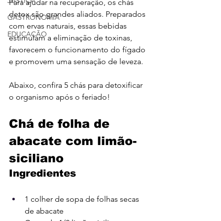
JUSTIÇA
Para ajudar na recuperação, os chás 
detox são grandes aliados. Preparados 
GASTRONOMIA
com ervas naturais, essas bebidas 
EDUCAÇÃO
estimulam a eliminação de toxinas, 
favorecem o funcionamento do fígado 
e promovem uma sensação de leveza.
Abaixo, confira 5 chás para detoxificar 
o organismo após o feriado!
Chá de folha de 
abacate com limão-
siciliano
Ingredientes
1 colher de sopa de folhas secas 
de 
abacate