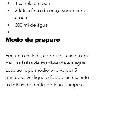
1 
canela em pau
3 fatias finas de maçã-verde com 
casca
300 ml de água
Modo de preparo
Em uma chaleira, coloque a canela em 
pau, as fatias de maçã-verde e a água. 
Leve ao fogo médio e ferva por 5 
minutos. Desligue o fogo e acrescente 
as folhas de dente-de-leão. Tampe e 
deixe descansar por 7 minutos. Coe e 
sirva em seguida.
Por: Portal Edicase