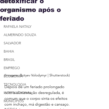
detoxificar o
SAÚDE
organismo após o
ENTRETENIMENTO
feriado
POLÍTICA
RAFAELA NATALY
ALMERINDO SOUZA
SALVADOR
BAHIA
BRASIL
EMPREGO
(Imagem: Botyev Volodymyr | Shutterstock)
ECONOMIA
TECNOLOGIA
Depois de um feriado prolongado 
com a alimentação desregulada, é 
INTERNACIONAL
comum que o corpo sinta os efeitos 
MUNICÍPIOS
com inchaço, má digestão e cansaço. 