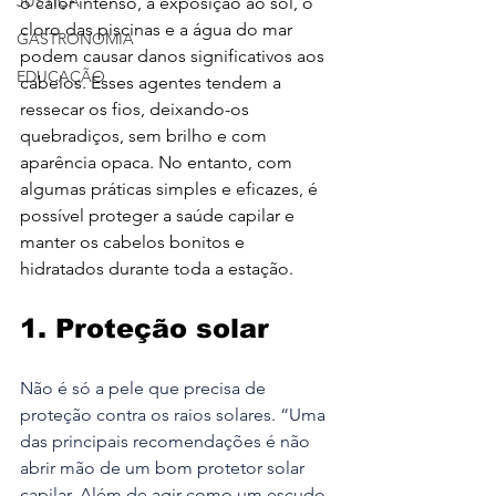
JUSTIÇA
o calor intenso, a exposição ao sol, o 
cloro das piscinas e a água do mar 
GASTRONOMIA
podem causar danos significativos aos 
EDUCAÇÃO
cabelos. Esses agentes tendem a 
ressecar os fios, deixando-os 
quebradiços, sem brilho e com 
aparência opaca. No entanto, com 
algumas práticas simples e eficazes, é 
possível proteger a saúde capilar e 
manter os cabelos bonitos e 
hidratados durante toda a estação.
1. Proteção solar
Não é só a pele que precisa de 
proteção contra os raios solares. “Uma 
das principais recomendações é não 
abrir mão de um bom protetor solar 
capilar. Além de agir como um escudo 