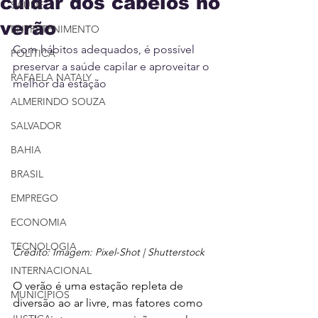
cuidar dos cabelos no
SAÚDE
verão
ENTRETENIMENTO
Com hábitos adequados, é possível 
POLÍTICA
preservar a saúde capilar e aproveitar o 
RAFAELA NATALY
melhor da estação
ALMERINDO SOUZA
SALVADOR
BAHIA
BRASIL
EMPREGO
ECONOMIA
TECNOLOGIA
Crédito: Imagem: Pixel-Shot | Shutterstock
INTERNACIONAL
O verão é uma estação repleta de 
MUNICÍPIOS
diversão ao ar livre, mas fatores como 