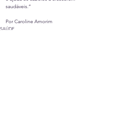
saudáveis.”
Por Caroline Amorim
SAÚDE
SALVADOR
Ver tudo
Posts recentes