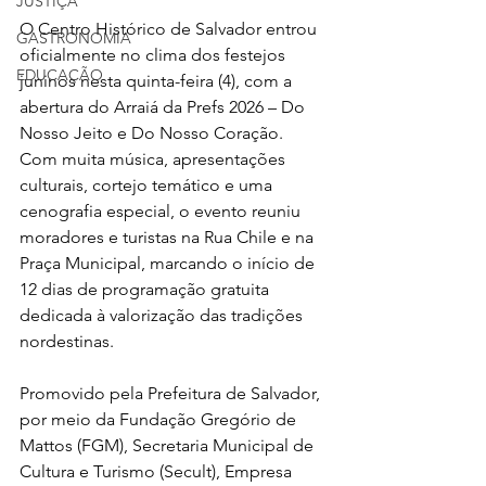
JUSTIÇA
O Centro Histórico de Salvador entrou 
GASTRONOMIA
oficialmente no clima dos festejos 
EDUCAÇÃO
juninos nesta quinta-feira (4), com a 
abertura do Arraiá da Prefs 2026 – Do 
Nosso Jeito e Do Nosso Coração. 
Com muita música, apresentações 
culturais, cortejo temático e uma 
cenografia especial, o evento reuniu 
moradores e turistas na Rua Chile e na 
Praça Municipal, marcando o início de 
12 dias de programação gratuita 
dedicada à valorização das tradições 
nordestinas.
Promovido pela Prefeitura de Salvador, 
por meio da Fundação Gregório de 
Mattos (FGM), Secretaria Municipal de 
Cultura e Turismo (Secult), Empresa 