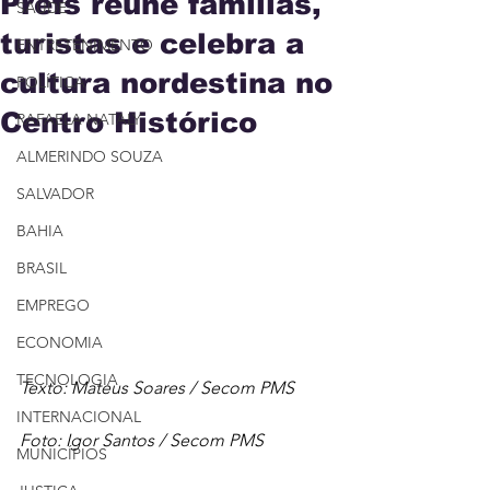
Prefs reúne famílias,
SAÚDE
turistas e celebra a
ENTRETENIMENTO
cultura nordestina no
POLÍTICA
Centro Histórico
RAFAELA NATALY
ALMERINDO SOUZA
SALVADOR
BAHIA
BRASIL
EMPREGO
ECONOMIA
TECNOLOGIA
Texto: Mateus Soares / Secom PMS
INTERNACIONAL
Foto: Igor Santos / Secom PMS
MUNICÍPIOS