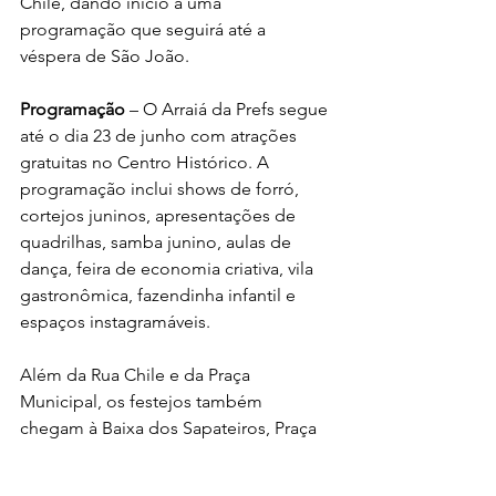
Chile, dando início a uma 
programação que seguirá até a 
véspera de São João.
Programação
 – O Arraiá da Prefs segue 
até o dia 23 de junho com atrações 
gratuitas no Centro Histórico. A 
programação inclui shows de forró, 
cortejos juninos, apresentações de 
quadrilhas, samba junino, aulas de 
dança, feira de economia criativa, vila 
gastronômica, fazendinha infantil e 
espaços instagramáveis.
Além da Rua Chile e da Praça 
Municipal, os festejos também 
chegam à Baixa dos Sapateiros, Praça 
da Sé e Largo do Santo Antônio Além 
do Carmo. Entre as novidades deste 