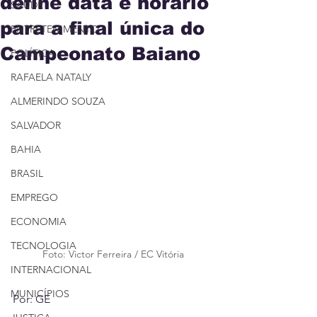
define data e horário
SAÚDE
para a final única do
ENTRETENIMENTO
Campeonato Baiano
POLÍTICA
RAFAELA NATALY
ALMERINDO SOUZA
SALVADOR
BAHIA
BRASIL
EMPREGO
ECONOMIA
TECNOLOGIA
Foto: Victor Ferreira / EC Vitória
INTERNACIONAL
MUNICÍPIOS
Por: GE