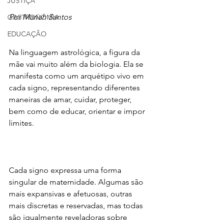
JUSTIÇA
Por Mariah Santos
GASTRONOMIA
EDUCAÇÃO
Na linguagem astrológica, a figura da 
mãe vai muito além da biologia. Ela se 
manifesta como um arquétipo vivo em 
cada signo, representando diferentes 
maneiras de amar, cuidar, proteger, 
bem como de educar, orientar e impor 
limites.
Cada signo expressa uma forma 
singular de maternidade. Algumas são 
mais expansivas e afetuosas, outras 
mais discretas e reservadas, mas todas 
são igualmente reveladoras sobre 