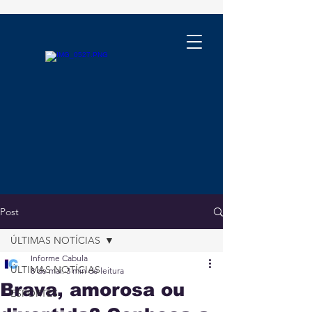
Post
ÚLTIMAS NOTÍCIAS
Informe Cabula
ÚLTIMAS NOTÍCIAS
8 de mai.
3 min de leitura
Brava, amorosa ou
ESPORTES