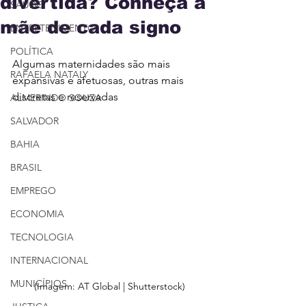
divertida? Conheça a
SAÚDE
mãe de cada signo
ENTRETENIMENTO
POLÍTICA
Algumas maternidades são mais 
RAFAELA NATALY
expansivas e afetuosas, outras mais 
discretas e reservadas
ALMERINDO SOUZA
SALVADOR
BAHIA
BRASIL
EMPREGO
ECONOMIA
TECNOLOGIA
INTERNACIONAL
MUNICÍPIOS
(Imagem: AT Global | Shutterstock)