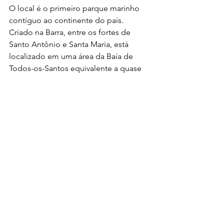
O local é o primeiro parque marinho 
contíguo ao continente do país. 
Criado na Barra, entre os fortes de 
Santo Antônio e Santa Maria, está 
localizado em uma área da Baía de 
Todos-os-Santos equivalente a quase 
100 campos de futebol, ou 701,7 mil 
metros quadrado.
Por: Prefeitura de Salvador
ENTRETENIMENTO
SALVADOR
EDUCAÇÃO