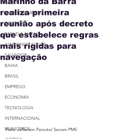
Marinho da Barra
SAÚDE
realiza primeira
ENTRETENIMENTO
reunião após decreto
POLÍTICA
que estabelece regras
RAFAELA NATALY
mais rígidas para
ALMERINDO SOUZA
SALVADOR
navegação
BAHIA
BRASIL
EMPREGO
ECONOMIA
TECNOLOGIA
INTERNACIONAL
MUNICÍPIOS
Foto: Jefferson Peixoto/ Secom PMS