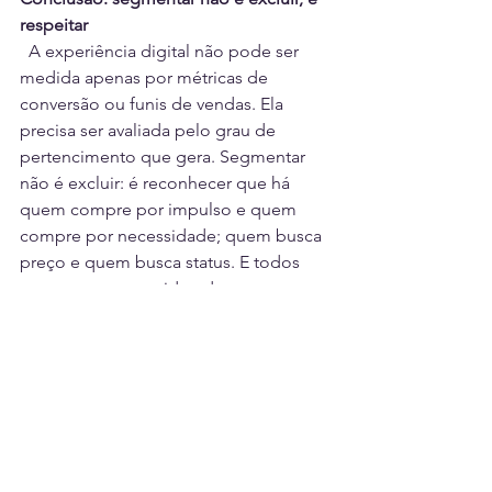
respeitar
  A experiência digital não pode ser 
medida apenas por métricas de 
conversão ou funis de vendas. Ela 
precisa ser avaliada pelo grau de 
pertencimento que gera. Segmentar 
não é excluir: é reconhecer que há 
quem compre por impulso e quem 
compre por necessidade; quem busca 
preço e quem busca status. E todos 
merecem ser considerados.
  A Shopee entendeu isso. A Farfetch 
também. A pergunta que fica é: 
quantas empresas ainda vão demorar a 
entender?