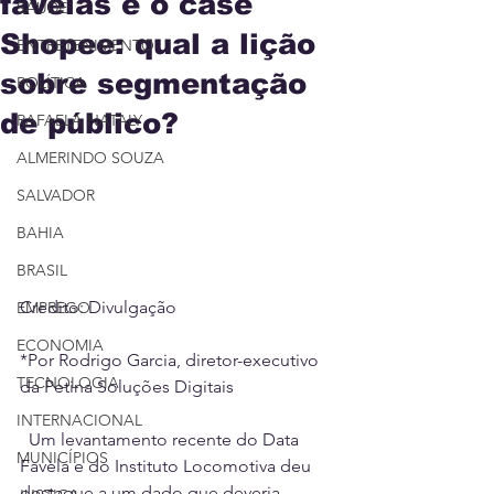
favelas e o case
SAÚDE
Shopee: qual a lição
ENTRETENIMENTO
sobre segmentação
POLÍTICA
de público?
RAFAELA NATALY
ALMERINDO SOUZA
SALVADOR
BAHIA
BRASIL
Credito: Divulgação
EMPREGO
ECONOMIA
*Por Rodrigo Garcia, diretor-executivo 
TECNOLOGIA
da Petina Soluções Digitais
INTERNACIONAL
Um levantamento recente do Data 
MUNICÍPIOS
Favela e do Instituto Locomotiva deu 
destaque a um dado que deveria 