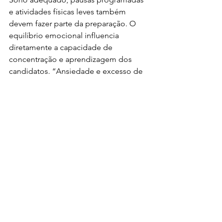
e atividades físicas leves também 
devem fazer parte da preparação. O 
equilíbrio emocional influencia 
diretamente a capacidade de 
concentração e aprendizagem dos 
candidatos. “Ansiedade e excesso de 
cobrança podem prejudicar o 
rendimento nesta fase”, conclui Daniel 
Reis.
ENTRETENIMENTO
BRASIL
EDUCAÇÃO