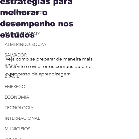
estratégias para
SAÚDE
melhorar o
ENTRETENIMENTO
desempenho nos
POLÍTICA
estudos
RAFAELA NATALY
ALMERINDO SOUZA
SALVADOR
Veja como se preparar de maneira mais 
BAHIA
eficiente e evitar erros comuns durante 
o processo de aprendizagem
BRASIL
EMPREGO
ECONOMIA
TECNOLOGIA
INTERNACIONAL
MUNICÍPIOS