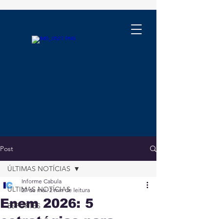
Post
ÚLTIMAS NOTÍCIAS
Informe Cabula
ÚLTIMAS NOTÍCIAS
27 de mai.
2 min de leitura
Enem 2026: 5
ESPORTES