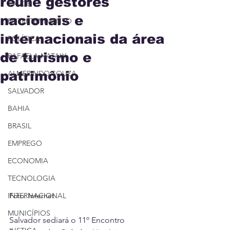
reúne gestores
SAÚDE
nacionais e
ENTRETENIMENTO
internacionais da área
POLÍTICA
de turismo e
RAFAELA NATALY
patrimônio
ALMERINDO SOUZA
SALVADOR
BAHIA
BRASIL
EMPREGO
ECONOMIA
TECNOLOGIA
INTERNACIONAL
Foto: Internet
MUNICÍPIOS
Salvador sediará o 11º Encontro 