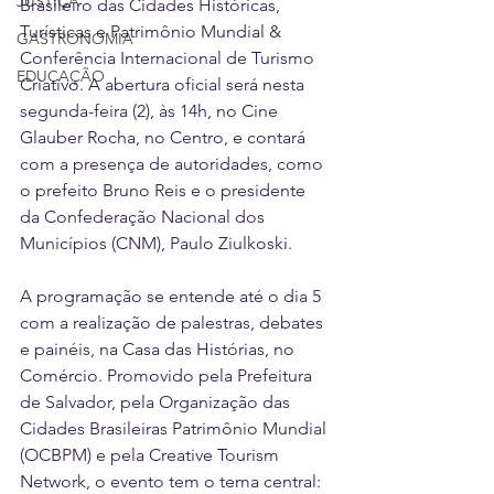
JUSTIÇA
Brasileiro das Cidades Históricas, 
Turísticas e Patrimônio Mundial & 
GASTRONOMIA
Conferência Internacional de Turismo 
EDUCAÇÃO
Criativo. A abertura oficial será nesta 
segunda-feira (2), às 14h, no Cine 
Glauber Rocha, no Centro, e contará 
com a presença de autoridades, como 
o prefeito Bruno Reis e o presidente 
da Confederação Nacional dos 
Municípios (CNM), Paulo Ziulkoski.
A programação se entende até o dia 5 
com a realização de palestras, debates 
e painéis, na Casa das Histórias, no 
Comércio. Promovido pela Prefeitura 
de Salvador, pela Organização das 
Cidades Brasileiras Patrimônio Mundial 
(OCBPM) e pela Creative Tourism 
Network, o evento tem o tema central: 