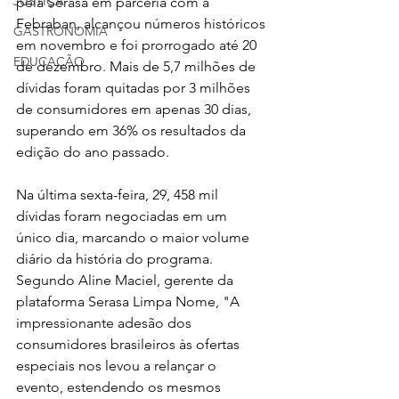
JUSTIÇA
pela Serasa em parceria com a 
Febraban, 
alcançou números históricos 
GASTRONOMIA
em novembro e foi prorrogado até 20 
EDUCAÇÃO
de dezembro
. Mais de 5,7 milhões de 
dívidas foram quitadas por 3 milhões 
de consumidores em apenas 30 dias, 
superando em 36% os resultados da 
edição do ano passado.
Na última sexta-feira, 29, 
458 mil 
dívidas foram negociadas em um 
único dia, marcando o maior volume 
diário da história do programa. 
Segundo Aline Maciel, gerente da 
plataforma Serasa Limpa Nome, "A 
impressionante adesão dos 
consumidores brasileiros às ofertas 
especiais nos levou a relançar o 
evento, estendendo os mesmos 