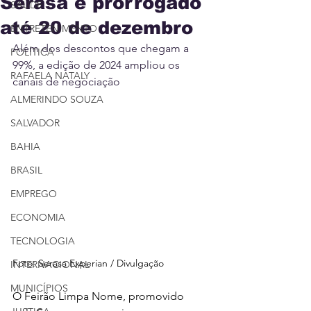
Serasa é prorrogado
SAÚDE
até 20 de dezembro
ENTRETENIMENTO
Além dos descontos que chegam a 
POLÍTICA
99%, a edição de 2024 ampliou os 
RAFAELA NATALY
canais de negociação
ALMERINDO SOUZA
SALVADOR
BAHIA
BRASIL
EMPREGO
ECONOMIA
TECNOLOGIA
Foto: Serasa Experian / Divulgação
INTERNACIONAL
MUNICÍPIOS
O Feirão Limpa Nome, promovido 