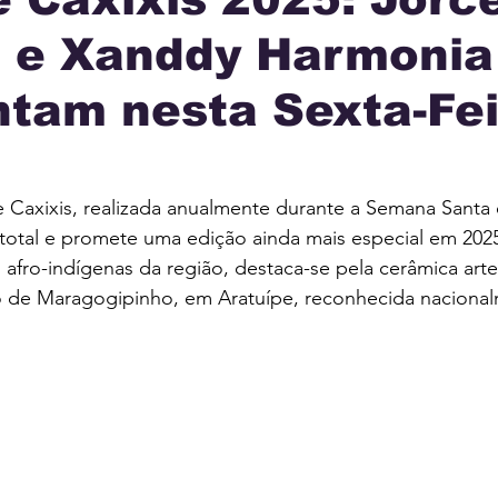
o e Xanddy Harmonia
IA
INTERNACIONAL
MUNICÍPIOS
JUSTI
tam nesta Sexta-Fei
AÇÃO
de Caxixis, realizada anualmente durante a Semana Santa 
otal e promete uma edição ainda mais especial em 2025
s afro-indígenas da região, destaca-se pela cerâmica arte
to de Maragogipinho, em Aratuípe, reconhecida nacional