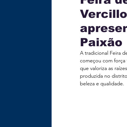
Vercill
ECONOMIA
TECNOLOG
apresen
GASTRONOMIA
EDUC
Paixão
A tradicional Feira 
começou com força t
que valoriza as raíze
produzida no distri
beleza e qualidade.