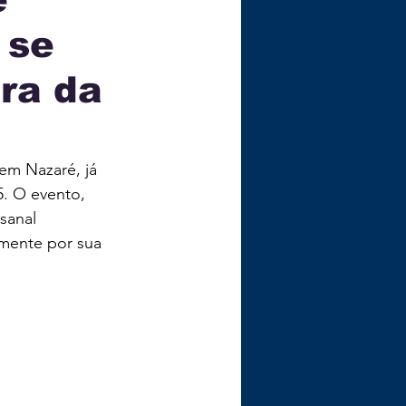
 se
ÇA
ra da
em Nazaré, já 
. O evento, 
sanal 
mente por sua 