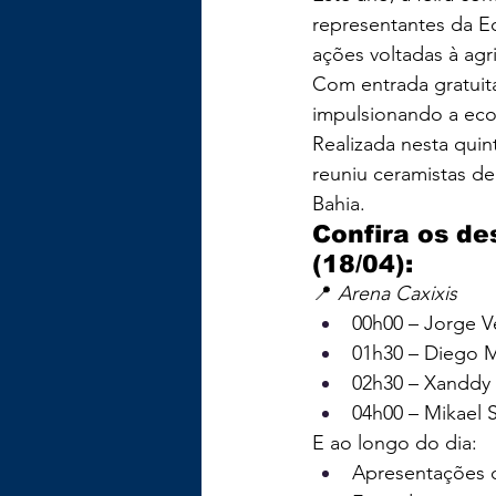
representantes da Ec
ações voltadas à agr
Com entrada gratuita,
impulsionando a econ
Realizada nesta quint
reuniu ceramistas de
Bahia.
Confira os de
(18/04):
📍 
Arena Caxixis
00h00 – Jorge Ve
01h30 – Diego M
02h30 – Xanddy
04h00 – Mikael 
E ao longo do dia:
Apresentações cu