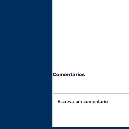
Comentários
Escreva um comentário
Batata-doce: 3 receitas
práticas e ricas em