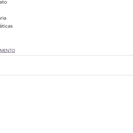
ato
ria
ticas
IMENTO