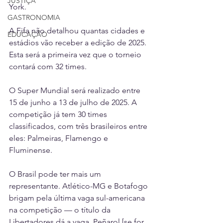
JUSTIÇA
York. 
GASTRONOMIA
A Fifa não detalhou quantas cidades e 
EDUCAÇÃO
estádios vão receber a edição de 2025. 
Esta será a primeira vez que o torneio 
contará com 32 times. 
O Super Mundial será realizado entre 
15 de junho a 13 de julho de 2025. A 
competição já tem 30 times 
classificados, com três brasileiros entre 
eles: Palmeiras, Flamengo e 
Fluminense. 
O Brasil pode ter mais um 
representante. Atlético-MG e Botafogo 
brigam pela última vaga sul-americana 
na competição — o título da 
Libertadores dá a vaga. Peñarol [se for 