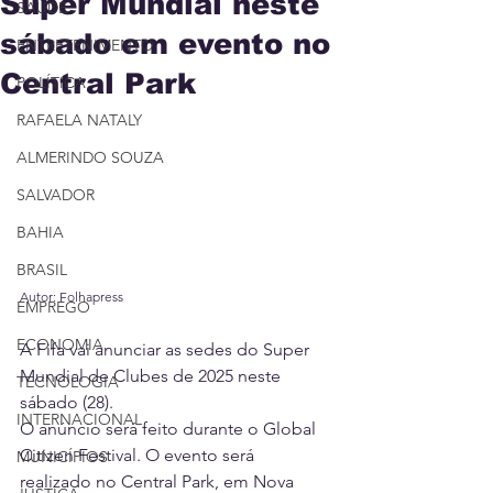
Super Mundial neste
SAÚDE
sábado em evento no
ENTRETENIMENTO
Central Park
POLÍTICA
RAFAELA NATALY
ALMERINDO SOUZA
SALVADOR
BAHIA
BRASIL
Autor: Folhapress
EMPREGO
ECONOMIA
A Fifa vai anunciar as sedes do Super 
Mundial de Clubes de 2025 neste 
TECNOLOGIA
sábado (28). 
INTERNACIONAL
O anúncio será feito durante o Global 
Citizen Festival. O evento será 
MUNICÍPIOS
realizado no Central Park, em Nova 