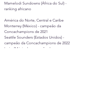
Mamelodi Sundowns (África do Sul) - 
ranking africano 
América do Norte, Central e Caribe 
Monterrey (México) - campeão da 
Concachampions de 2021 
Seattle Sounders (Estados Unidos) - 
campeão da Concachampions de 2022 
León (México) - campeão da 
Concachampions de 2023 
Pachuca (México) - campeão da 
Concachampions de 2024 
Oceania 
Auckland City (Nova Zelândia) - 
campeão da Champions League da 
Oceania mais bem ranqueado.
ESPORTES
BRASIL