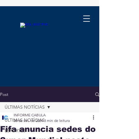
Post
ÚLTIMAS NOTÍCIAS
INFORME CABULA
ÚLTIMAS NOTÍCIAS
28 de set. de 2024
3 min de leitura
Fifa anuncia sedes do
ESPORTES