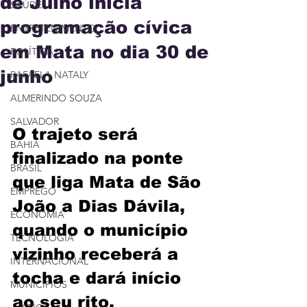
de Julho inicia
SAÚDE
programação cívica
ENTRETENIMENTO
em Mata no dia 30 de
POLÍTICA
junho
RAFAELA NATALY
ALMERINDO SOUZA
SALVADOR
O trajeto será 
BAHIA
finalizado na ponte 
BRASIL
que liga Mata de São 
EMPREGO
João a Dias Dávila, 
ECONOMIA
quando o município 
TECNOLOGIA
vizinho receberá a 
INTERNACIONAL
tocha e dará início 
MUNICÍPIOS
ao seu rito.