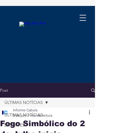
Post
ÚLTIMAS NOTÍCIAS
Informe Cabula
ÚLTIMAS NOTÍCIAS
2 de jun.
1 min de leitura
Fogo Simbólico do 2
ESPORTES