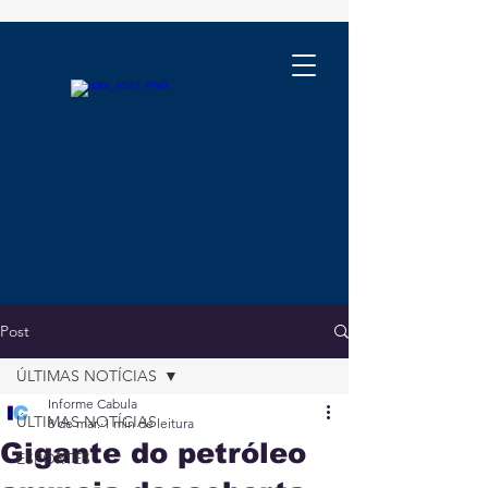
Post
ÚLTIMAS NOTÍCIAS
Informe Cabula
ÚLTIMAS NOTÍCIAS
8 de mar.
1 min de leitura
Gigante do petróleo
ESPORTES