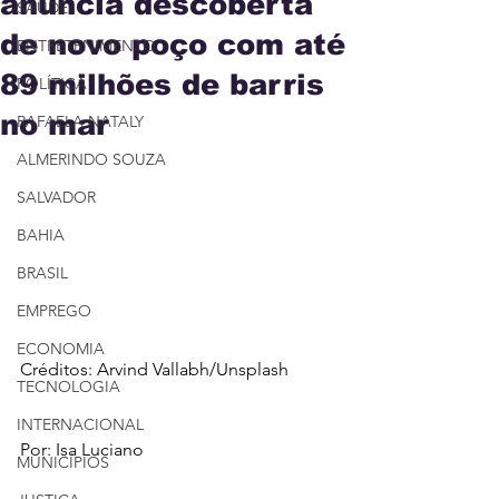
anuncia descoberta
SAÚDE
de novo poço com até
ENTRETENIMENTO
89 milhões de barris
POLÍTICA
no mar
RAFAELA NATALY
ALMERINDO SOUZA
SALVADOR
BAHIA
BRASIL
EMPREGO
ECONOMIA
Créditos: Arvind Vallabh/Unsplash
TECNOLOGIA
INTERNACIONAL
Por: Isa Luciano 
MUNICÍPIOS