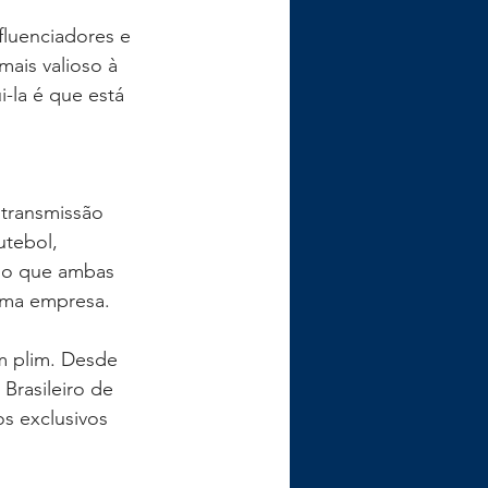
fluenciadores e 
ais valioso à 
-la é que está 
transmissão 
utebol, 
rio que ambas 
esma empresa.
m plim. Desde 
Brasileiro de 
s exclusivos 