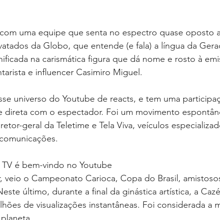
 com uma equipe que senta no espectro quase oposto ao
atados da Globo, que entende (e fala) a língua da Gera
nificada na carismática figura que dá nome e rosto à emi
arista e influencer Casimiro Miguel.
sse universo do Youtube de reacts, e tem uma participa
direta com o espectador. Foi um movimento espontâneo
tor-geral da Teletime e Tela Viva, veículos especializad
lecomunicações.
a TV é bem-vindo no Youtube
, veio o Campeonato Carioca, Copa do Brasil, amistosos
te último, durante a final da ginástica artística, a Caz
lhões de visualizações instantâneas. Foi considerada a m
planeta.