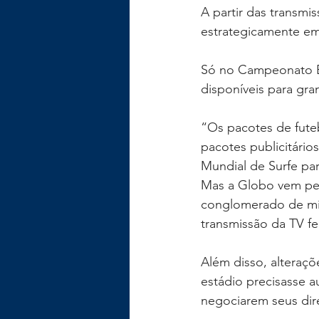
A partir das transmi
estrategicamente em 
Só no Campeonato Br
disponíveis para gr
“Os pacotes de fute
pacotes publicitário
Mundial de Surfe pa
Mas a Globo vem per
conglomerado de mídi
transmissão da TV f
Além disso, alteraç
estádio precisasse a
negociarem seus dire