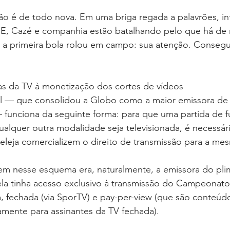
ão é de todo nova. Em uma briga regada a palavrões, in
GE, Cazé e companhia estão batalhando pelo que há de m
 a primeira bola rolou em campo: sua atenção. Consegui
ias da TV à monetização dos cortes de vídeos
l — que consolidou a Globo como a maior emissora de 
— funciona da seguinte forma: para que uma partida de f
ualquer outra modalidade seja televisionada, é necessá
peleja comercializem o direito de transmissão para a m
m nesse esquema era, naturalmente, a emissora do pli
la tinha acesso exclusivo à transmissão do Campeonato 
a, fechada (via SporTV) e pay-per-view (que são conteúdo
ente para assinantes da TV fechada).