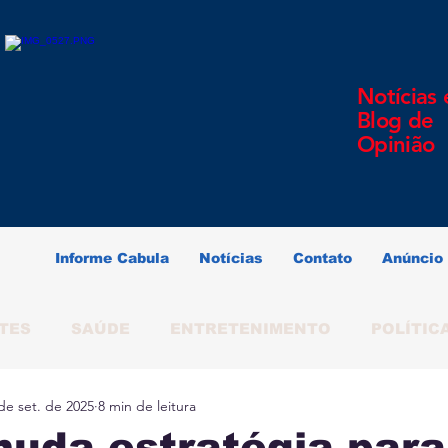
Notícias 
Blog de
Opinião
Informe Cabula
Notícias
Contato
Anúncio
TES
SAÚDE
ENTRETENIMENTO
POLÍTIC
de set. de 2025
8 min de leitura
ERINDO SOUZA
SALVADOR
BAHIA
BRAS
uda estratégia para