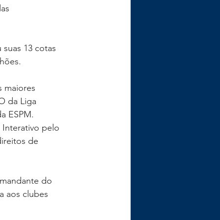
das 
 suas 13 cotas 
lhões.
s maiores 
O da Liga 
 da ESPM.
nterativo pelo 
ireitos de 
e mandante do 
a aos clubes 