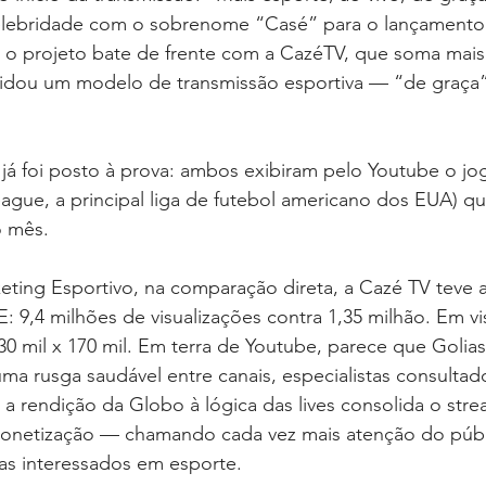
lebridade com o sobrenome “Casé” para o lançamento 
: o projeto bate de frente com a CazéTV, que soma mais
olidou um modelo de transmissão esportiva — “de graç
 já foi posto à prova: ambos exibiram pelo Youtube o j
eague, a principal liga de futebol americano dos EUA) q
o mês.
ting Esportivo, na comparação direta, a Cazé TV teve a
: 9,4 milhões de visualizações contra 1,35 milhão. Em vi
30 mil x 170 mil. Em terra de Youtube, parece que Golias
ma rusga saudável entre canais, especialistas consulta
 rendição da Globo à lógica das lives consolida o str
monetização — chamando cada vez mais atenção do públ
as interessados em esporte.