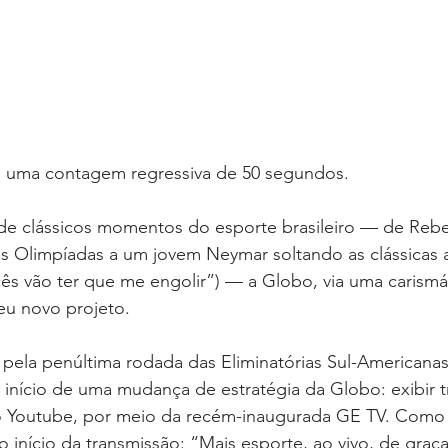
m uma contagem regressiva de 50 segundos.
e clássicos momentos do esporte brasileiro — de Reb
s Olimpíadas a um jovem Neymar soltando as clássicas 
ês vão ter que me engolir”) — a Globo, via uma carismá
eu novo projeto.
e pela penúltima rodada das Eliminatórias Sul-Americana
nício de uma mudança de estratégia da Globo: exibir t
no Youtube, por meio da recém-inaugurada GE TV. Como
 início da transmissão: “Mais esporte, ao vivo, de graça,