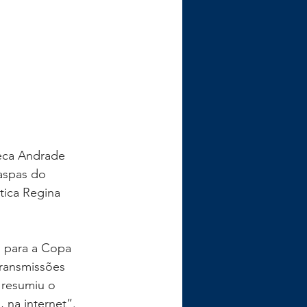
eca Andrade 
aspas do 
tica Regina 
s para a Copa 
ransmissões 
 resumiu o 
 na internet”.