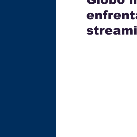
enfrent
ECONOMIA
TECNOLOG
streami
GASTRONOMIA
EDUC