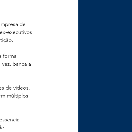
empresa de 
ex-executivos 
tição.
e forma 
 vez, banca a 
es de vídeos, 
em múltiplos 
essencial 
de 