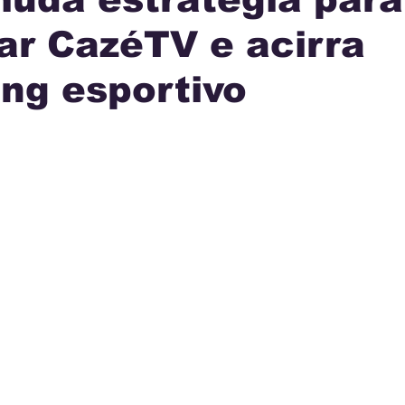
ar CazéTV e acirra
IA
INTERNACIONAL
MUNICÍPIOS
JUSTI
ng esportivo
AÇÃO