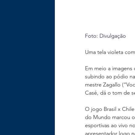
Foto: Divulgação
Uma tela violeta co
Em meio a imagens d
subindo ao pódio na
mestre Zagallo (“Voc
Casé, dá o tom de s
O jogo Brasil x Chil
do Mundo marcou o i
esportivas ao vivo 
apresentador logo no