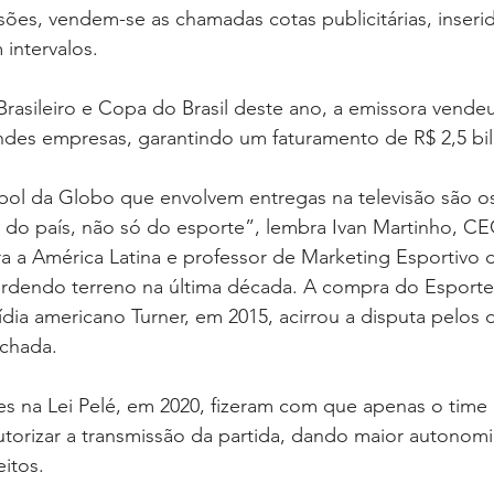
ssões, vendem-se as chamadas cotas publicitárias, inseri
intervalos.
asileiro e Copa do Brasil deste ano, a emissora vendeu
andes empresas, garantindo um faturamento de R$ 2,5 bi
bol da Globo que envolvem entregas na televisão são o
s do país, não só do esporte”, lembra Ivan Martinho, CE
ra a América Latina e professor de Marketing Esportivo
dendo terreno na última década. A compra do Esporte I
a americano Turner, em 2015, acirrou a disputa pelos d
echada.
ões na Lei Pelé, em 2020, fizeram com que apenas o tim
utorizar a transmissão da partida, dando maior autonomi
itos.