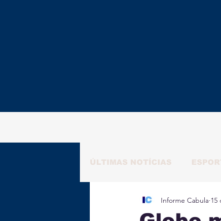
ÚLTIMAS NOTÍCIAS
ESPOR
Informe Cabula
15 
RAFAELA NATALY
ALM
Globo m