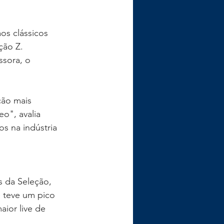
s clássicos 
ção Z.
ssora, o 
ção mais 
", avalia 
os na indústria 
 da Seleção, 
é teve um pico 
aior live de 