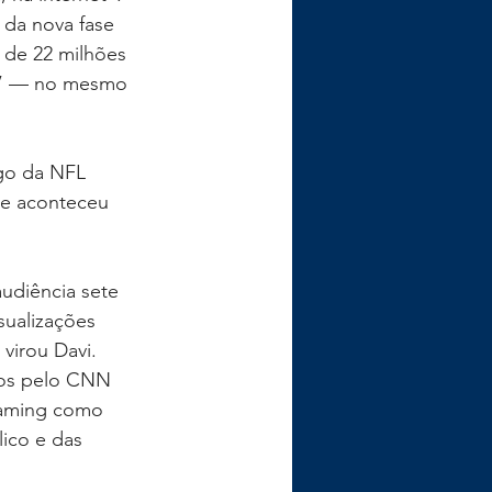
da nova fase 
 de 22 milhões 
a” — no mesmo 
ogo da NFL 
ue aconteceu 
udiência sete 
sualizações 
 virou Davi.
dos pelo CNN 
eaming como 
ico e das 