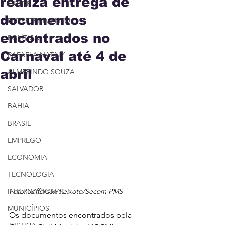
realiza entrega de
SAÚDE
documentos
ENTRETENIMENTO
encontrados no
POLÍTICA
Carnaval até 4 de
RAFAELA NATALY
abril
ALMERINDO SOUZA
SALVADOR
BAHIA
BRASIL
EMPREGO
ECONOMIA
TECNOLOGIA
INTERNACIONAL
Foto: Jefferson Peixoto/Secom PMS
MUNICÍPIOS
Os documentos encontrados pela 