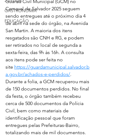
JUSTIÇA
Guarda Civil Municipal (GCM) no 
Carnaval de Salvador 2025 seguem 
GASTRONOMIA
sendo entregues até o próximo dia 4 
EDUCAÇÃO
de abril na sede do órgão, na Avenida 
San Martin. A maioria dos itens 
resgatados são CNH e RG, e podem 
ser retirados no local de segunda a 
sexta-feira, das 9h às 16h. A consulta 
aos itens pode ser feita no 
site 
https://guardamunicipal.salvador.b
a.gov.br/achados-e-perdidos/
.
Durante a folia, a GCM recuperou mais 
de 150 documentos perdidos. No final 
da festa, o órgão também recebeu 
cerca de 500 documentos da Polícia 
Civil, bem como materiais de 
identificação pessoal que foram 
entregues pelas Prefeituras-Bairro, 
totalizando mais de mil documentos.