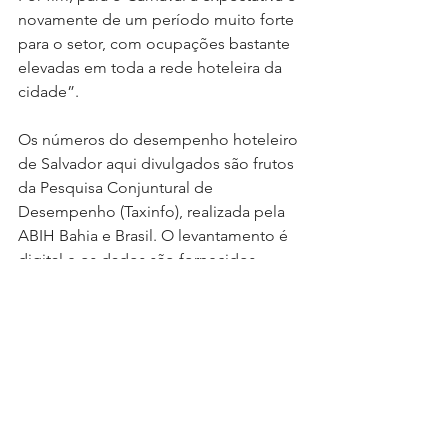
novamente de um período muito forte 
para o setor, com ocupações bastante 
elevadas em toda a rede hoteleira da 
cidade”.
Os números do desempenho hoteleiro 
de Salvador aqui divulgados são frutos 
da Pesquisa Conjuntural de 
Desempenho (Taxinfo), realizada pela 
ABIH Bahia e Brasil. O levantamento é 
digital e os dados são fornecidos 
diariamente pelos hotéis ao Portal 
Cesta Competitiva. A média resultante 
constitui o indicador para avaliar a 
evolução da atividade de hospedagem 
na capital baiana.
Por: 
Bahia.Ba