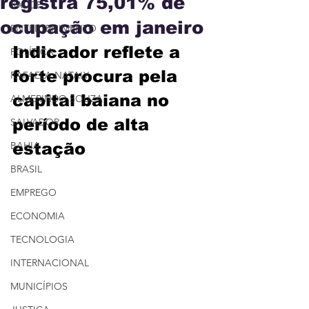
registra 75,01% de
SAÚDE
ocupação em janeiro
ENTRETENIMENTO
Indicador reflete a 
POLÍTICA
forte procura pela 
RAFAELA NATALY
capital baiana no 
ALMERINDO SOUZA
período de alta 
SALVADOR
BAHIA
estação
BRASIL
EMPREGO
ECONOMIA
TECNOLOGIA
INTERNACIONAL
MUNICÍPIOS