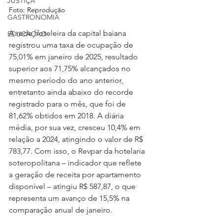
JUSTIÇA
Foto: Reprodução
GASTRONOMIA
A rede hoteleira da capital baiana 
EDUCAÇÃO
registrou uma taxa de ocupação de 
75,01% em janeiro de 2025, resultado 
superior aos 71,75% alcançados no 
mesmo período do ano anterior, 
entretanto ainda abaixo do recorde 
registrado para o mês, que foi de 
81,62% obtidos em 2018. A diária 
média, por sua vez, cresceu 10,4% em 
relação a 2024, atingindo o valor de R$ 
783,77. Com isso, o Revpar da hotelaria 
soteropolitana – indicador que reflete 
a geração de receita por apartamento 
disponível – atingiu R$ 587,87, o que 
representa um avanço de 15,5% na 
comparação anual de janeiro.