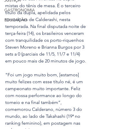
JUSTIÇA
mistas do tênis de mesa. É o terceiro 
GASTRONOMIA
título da dupla, apelidada pelos 
torcedores de Calderashi, nesta 
EDUCAÇÃO
temporada. Na final disputada noite de 
terça-feira (14), os brasileiros venceram 
com tranquilidade os porto-riquenhos 
Steven Moreno e Brianna Burgos por 3 
sets a 0 (parciais de 11/5, 11/7 e 11/4) 
em pouco mais de 20 minutos de jogo.
"Foi um jogo muito bom, [estamos] 
muito felizes com esse título né, é um 
campeonato muito importante. Feliz 
com nossa performance ao longo do 
torneio e na final também”, 
comemorou Calderano, número 3 do 
mundo, ao lado de Takahashi (19ª no 
ranking feminino), em postagem nas 