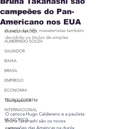
Bruna Takahashi são
SAÚDE
campeões do Pan-
ENTRETENIMENTO
Americano nos EUA
POLÍTICA
A partir das 18h, mesatenistas também 
RAFAELA NATALY
decidirão os títulos de simples
ALMERINDO SOUZA
SALVADOR
BAHIA
BRASIL
EMPREGO
ECONOMIA
TECNOLOGIA
Divulgação/CBTM
INTERNACIONAL
O carioca Hugo Calderano e a paulista 
MUNICÍPIOS
Bruna Takahashi são os novos 
campeões das Américas na dupla 