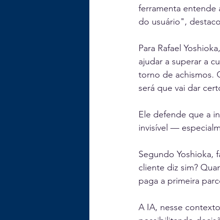
ferramenta entende 
do usuário", destac
Para Rafael Yoshioka
ajudar a superar a c
torno de achismos. 
será que vai dar cert
Ele defende que a in
invisível — especial
Segundo Yoshioka, fa
cliente diz sim? Qu
paga a primeira parc
A IA, nesse contexto