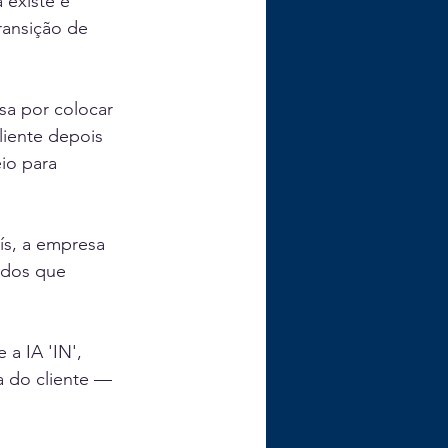
 existe e 
ransição de 
a por colocar 
liente depois 
io para 
s, a empresa 
ados que 
 a IA 'IN', 
a do cliente — 