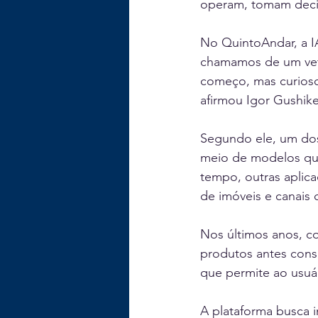
operam, tomam decis
No QuintoAndar, a IA
chamamos de um veter
começo, mas curioso
afirmou Igor Gushik
Segundo ele, um dos p
meio de modelos que
tempo, outras aplic
de imóveis e canais
Nos últimos anos, c
produtos antes cons
que permite ao usuár
A plataforma busca 