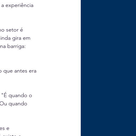
a experiência 
no setor é 
inda gira em 
a barriga: 
o que antes era 
. "É quando o 
? Ou quando 
es e 