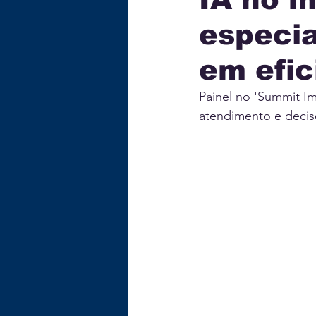
especi
ECONOMIA
TECNOLOG
em efic
GASTRONOMIA
EDUC
Painel no 'Summit Im
atendimento e decis