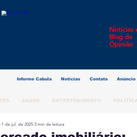
Notícias 
Blog de
Opinião
Informe Cabula
Notícias
Contato
Anúncio
TES
SAÚDE
ENTRETENIMENTO
POLÍTIC
A
1 de jul. de 2025
3 min de leitura
ERINDO SOUZA
SALVADOR
BAHIA
BRAS
ercado imobiliário: