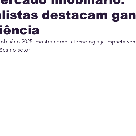
alistas destacam ga
IA
INTERNACIONAL
MUNICÍPIOS
JUSTI
iência
AÇÃO
obiliário 2025' mostra como a tecnologia já impacta ven
ões no setor