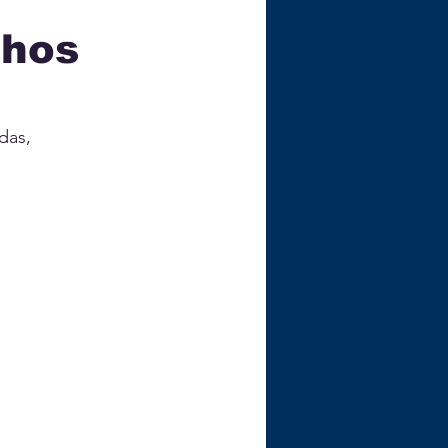
nhos
ÇA
das, 