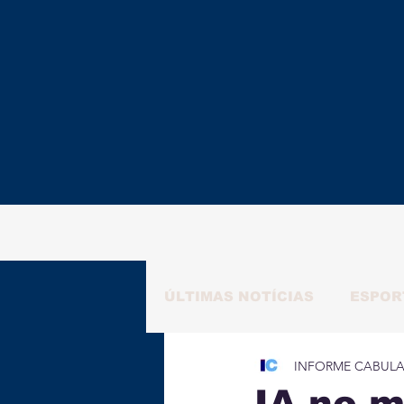
ÚLTIMAS NOTÍCIAS
ESPOR
INFORME CABUL
RAFAELA NATALY
ALM
IA no m