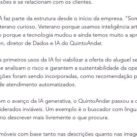
ões e se relacionam com os clientes.
 faz parte da estrutura desde o início da empresa. "So
ano curioso. Veterano porque usamos inteligência artif
 porque a tecnologia mudou e ainda temos muito a apr
en, diretor de Dados e IA do QuintoAndar.
rimeiros usos da IA foi viabilizar a oferta do aluguel se
 analisam o risco e garantem a sustentabilidade da op
ações foram sendo incorporadas, como recomendação p
 de atendimento automatizados.
om o avanço da IA generativa, o QuintoAndar passou a 
iderados inviáveis. Um exemplo é o buscador com lingu
io descrever mais livremente o que procura.
imóveis com base tanto nas descrições quanto nas imag