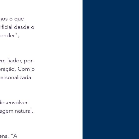
mos o que 
icial desde o 
ender", 
m fiador, por 
eração. Com o 
ersonalizada 
desenvolver 
agem natural, 
ens. "A 