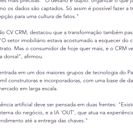
ões mais precisas. "O desafio é duplo: organizar o que já
o os dados são captados. Só assim é possível fazer a t
epção para uma cultura de fatos."
do CV CRM, destacou que a transformação também pass
 "O setor imobiliário estava acostumado a esquecer do c
ntrato. Mas o consumidor de hoje quer mais, e o CRM ve
a dorsal", afirmou.
entrada em um dos maiores grupos de tecnologia do Paí
 mil construtoras e incorporadoras, com uma base de d
mercado em larga escala.
gência artificial deve ser pensada em duas frentes: "Existe
 interna do negócio, e a IA 'OUT', que atua na experiênci
endimento até a entrega das chaves."