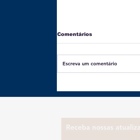
Comentários
Escreva um comentário
Batata-doce: 3 receitas
práticas e ricas em
proteínas para o jantar
Receba nossas atualiz