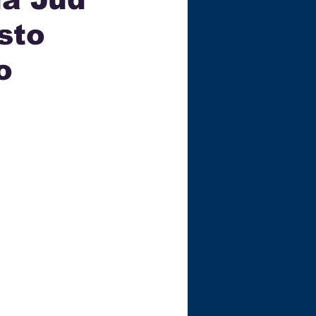
sto
ÇA
o