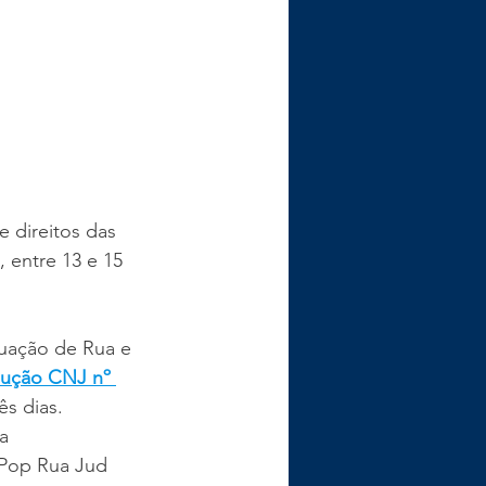
e direitos das 
 entre 13 e 15 
tuação de Rua e 
lução CNJ nº 
s dias.   
a 
Pop Rua Jud 