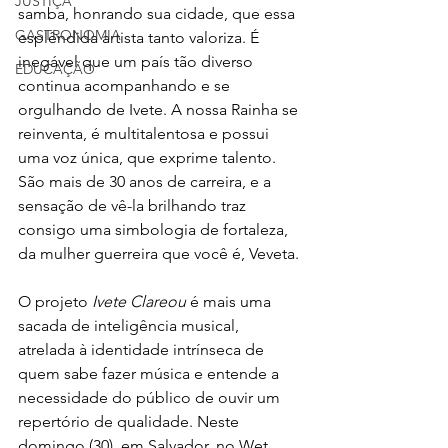
JUSTIÇA
samba, honrando sua cidade, que essa 
GASTRONOMIA
esplêndida artista tanto valoriza. É 
inegável que um país tão diverso 
EDUCAÇÃO
continua acompanhando e se 
orgulhando de Ivete. A nossa Rainha se 
reinventa, é multitalentosa e possui 
uma voz única, que exprime talento. 
São mais de 30 anos de carreira, e a 
sensação de vê-la brilhando traz 
consigo uma simbologia de fortaleza, 
da mulher guerreira que você é, Veveta.
O projeto 
Ivete Clareou
 é mais uma 
sacada de inteligência musical, 
atrelada à identidade intrínseca de 
quem sabe fazer música e entende a 
necessidade do público de ouvir um 
repertório de qualidade. Neste 
domingo (30), em Salvador, no Wet 