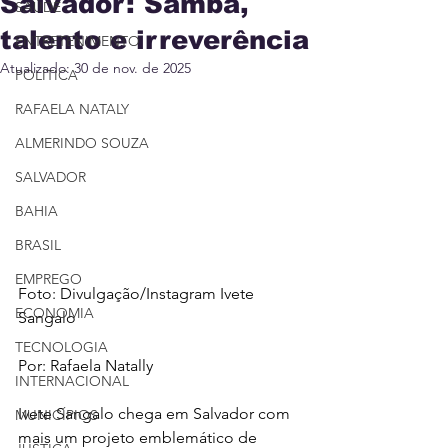
Salvador: Samba,
SAÚDE
talento e irreverência
ENTRETENIMENTO
Atualizado:
30 de nov. de 2025
POLÍTICA
RAFAELA NATALY
ALMERINDO SOUZA
SALVADOR
BAHIA
BRASIL
EMPREGO
Foto: Divulgação/Instagram Ivete 
ECONOMIA
Sangalo
TECNOLOGIA
Por: Rafaela Natally
INTERNACIONAL
Ivete Sangalo chega em Salvador com 
MUNICÍPIOS
mais um projeto emblemático de 