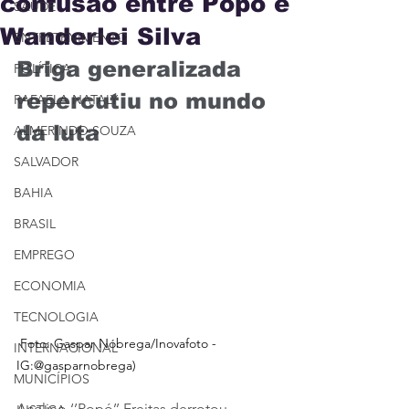
confusão entre Popó e
SAÚDE
Wanderlei Silva
ENTRETENIMENTO
Briga generalizada 
POLÍTICA
repercutiu no mundo 
RAFAELA NATALY
da luta
ALMERINDO SOUZA
SALVADOR
BAHIA
BRASIL
EMPREGO
ECONOMIA
TECNOLOGIA
(
Foto: Gaspar Nóbrega/Inovafoto - 
INTERNACIONAL
IG:@gasparnobrega)
MUNICÍPIOS
Acelino ‘’Popó’’ Freitas derrotou 