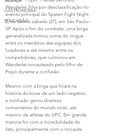
JUSTIÇA
Wanderlei Silva por desclassificação no 
GASTRONOMIA
evento principal do Spaten Fight Night 
EDUCAÇÃO
2, no último sábado (27), em São Paulo–
SP. Após o fim do combate, uma briga 
generalizada tomou conta do ringue 
entre os membros das equipes dos 
lutadores e até mesmo entre os 
competidores, que culminou em 
Wanderlei nocauteado pelo filho de 
Popó durante a confusão.
Mesmo com a briga que ficará na 
história do boxe de um lado negativo, 
a confusão gerou diversos 
comentários do mundo todo, até 
mesmo de atletas do UFC. Em grande 
maioria foi com a incredulidade do 
fato, principalmente com o nocaute 