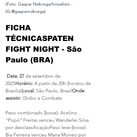
(Foto: Gaspar Nóbrega/Inovafoto - 
IG:@gasparnobrega)
FICHA 
TÉCNICASPATEN 
FIGHT NIGHT - São 
Paulo (BRA)
Data: 27
 de setembro de 
2025
Horário: 
A partir de 20h (horário de 
Brasília)
Local:
 São Paulo, Brasil
Onde 
assistir:
 Globo e Combate
Peso combinado (boxe): Acelino 
‘’Popó’’ Freitas venceu Wanderlei Silva 
por desclassificaçãoPeso leve (boxe): 
Bia Ferreira venceu Maira Moneo por 