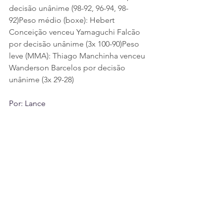
decisão unânime (98-92, 96-94, 98-
92)Peso médio (boxe): Hebert 
Conceição venceu Yamaguchi Falcão 
por decisão unânime (3x 100-90)Peso 
leve (MMA): Thiago Manchinha venceu 
Wanderson Barcelos por decisão 
unânime (3x 29-28)
Por: Lance
ESPORTES
ENTRETENIMENTO
Ver tudo
Posts recentes