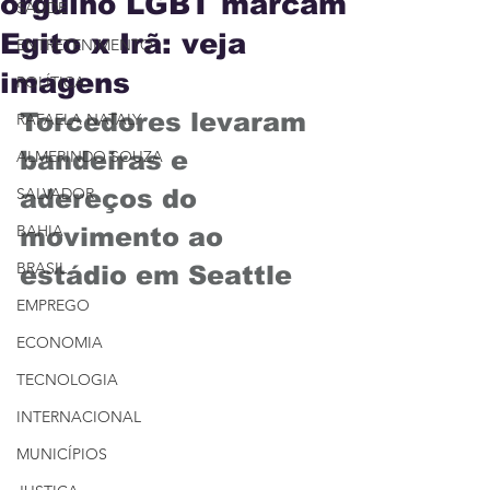
orgulho LGBT marcam
SAÚDE
Egito x Irã: veja
ENTRETENIMENTO
imagens
POLÍTICA
Torcedores levaram 
RAFAELA NATALY
bandeiras e 
ALMERINDO SOUZA
SALVADOR
adereços do 
BAHIA
movimento ao 
BRASIL
estádio em Seattle
EMPREGO
ECONOMIA
TECNOLOGIA
INTERNACIONAL
MUNICÍPIOS