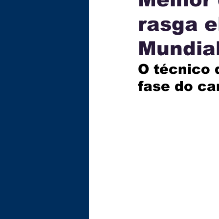
rasga e
ECONOMIA
TECNOLOG
Mundia
GASTRONOMIA
EDUC
O técnico 
fase do c