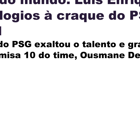
logios à craque do 
IA
INTERNACIONAL
MUNICÍPIOS
JUSTI
l
AÇÃO
do PSG exaltou o talento e gr
amisa 10 do time, Ousmane D