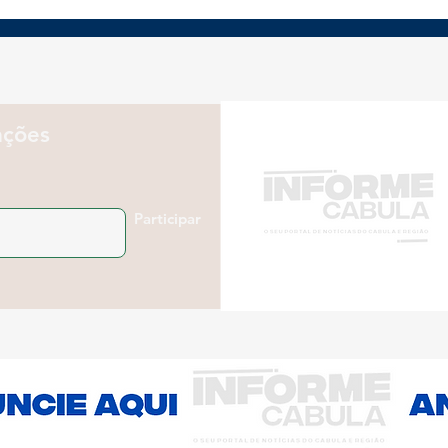
desafia empresas a
abr
rever Marketing para
cons
consumidores 50+
vol
emp
ações
Participar