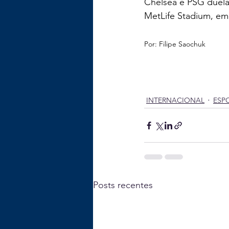
Chelsea e PSG duelar
MetLife Stadium, em
Por: 
Filipe Saochuk
INTERNACIONAL
ESP
Posts recentes