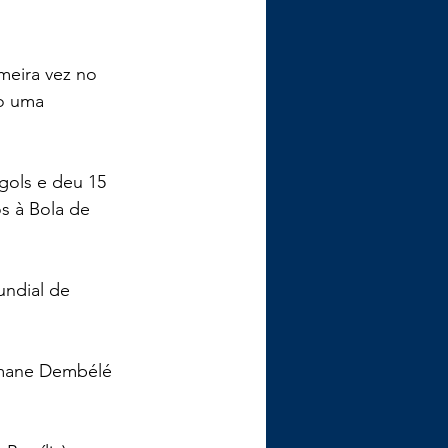
imeira vez no 
o uma 
ols e deu 15 
s à Bola de 
ndial de 
smane Dembélé 