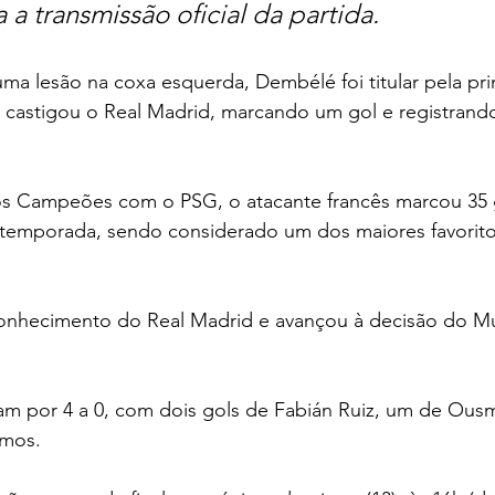
a transmissão oficial da partida.
ma lesão na coxa esquerda, 
Dembélé foi titular pela pr
 castigou o Real Madrid
, marcando um gol e registrand
 Campeões com o PSG, o atacante francês marcou 35 g
l temporada, sendo considerado um dos maiores favorito
nhecimento do Real Madrid
 e avançou à decisão do Mu
am por 4 a 0, com dois gols de Fabián Ruiz, um de Ou
amos.