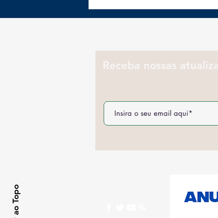
práticas e ricas em
proteínas para o jantar
Receba nossas atualiz
Voltar ao Topo