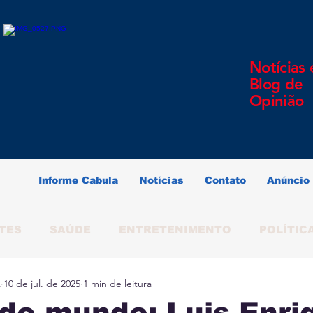
Notícias 
Blog de
Opinião
Informe Cabula
Notícias
Contato
Anúncio
TES
SAÚDE
ENTRETENIMENTO
POLÍTIC
A
10 de jul. de 2025
1 min de leitura
ERINDO SOUZA
SALVADOR
BAHIA
BRAS
do mundo: Luis Enri