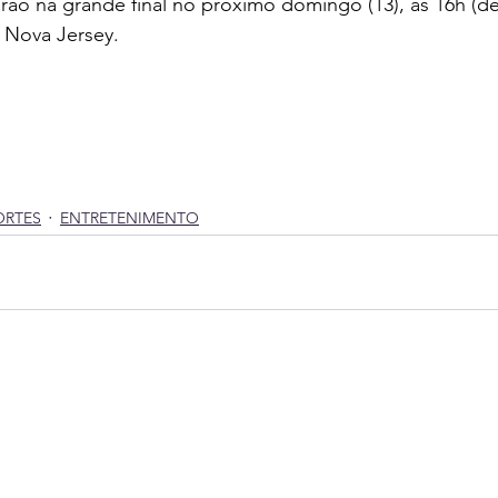
ão na grande final no próximo domingo (13), às 16h (de B
 Nova Jersey.
ORTES
ENTRETENIMENTO