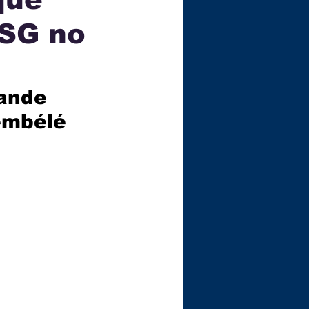
PSG no
ÇA
ande 
embélé