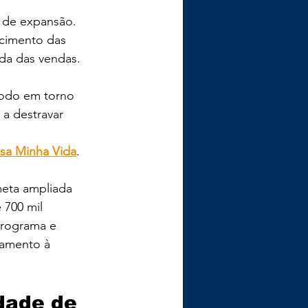
s de expansão. 
ecimento das 
ada das vendas. 
íodo em torno 
a destravar 
sa Minha Vida
. 
meta ampliada 
700 mil 
programa e 
iamento à 
dade de 