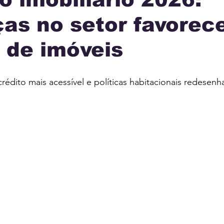
as no setor favorec
IA
INTERNACIONAL
MUNICÍPIOS
JUSTI
 de imóveis
AÇÃO
crédito mais acessível e políticas habitacionais redesen