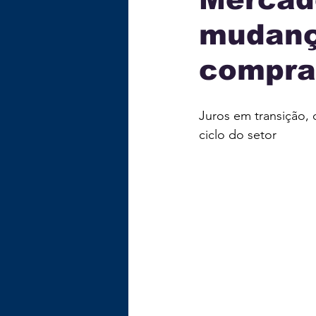
mudanç
ECONOMIA
TECNOLOG
compra
GASTRONOMIA
EDUC
Juros em transição, 
ciclo do setor