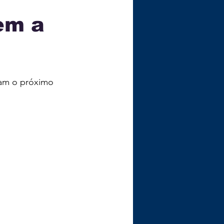
em a
ÇA
ham o próximo 