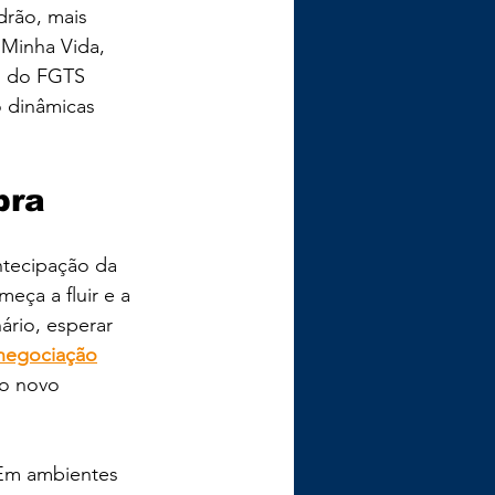
drão, mais 
 Minha Vida, 
o do FGTS 
 dinâmicas 
pra
ntecipação da 
eça a fluir e a 
ário, esperar 
negociação
o novo 
 Em ambientes 