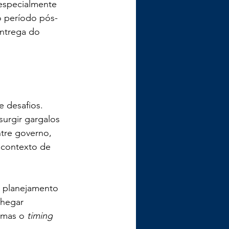
 especialmente 
o período pós-
ntrega do 
 desafios. 
urgir gargalos 
ntre governo, 
 contexto de 
, planejamento 
chegar 
 mas o 
timing