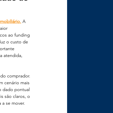
imobiliário.
 A 
ior 
cos ao funding 
duz o custo de 
ortante 
a atendida, 
 do comprador. 
m cenário mais 
o dado pontual 
s são claros, o 
 a se mover.