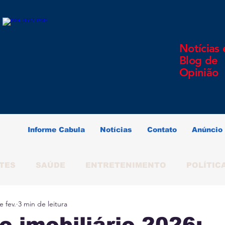
Notícias 
Blog de
Opinião
Informe Cabula
Notícias
Contato
Anúncio
TES
SAÚDE
ENTRETENIMENTO
POLÍTIC
e fev.
3 min de leitura
ERINDO SOUZA
SALVADOR
BAHIA
BRAS
 imobiliário 2026: