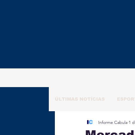
ÚLTIMAS NOTÍCIAS
ESPOR
Informe Cabula
1 d
RAFAELA NATALY
ALM
Mercado