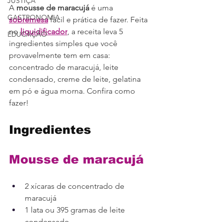
JUSTIÇA
A 
mousse de maracujá
 é uma 
GASTRONOMIA
sobremesa
 fácil e prática de fazer. Feita 
no 
liquidificador
, a receita leva 5 
EDUCAÇÃO
ingredientes simples que você 
provavelmente tem em casa: 
concentrado de maracujá, leite 
condensado, creme de leite, gelatina 
em pó e água morna. Confira como 
fazer!
Ingredientes
Mousse de maracujá
2 xícaras de concentrado de 
maracujá
1 lata ou 395 gramas de leite 
condensado