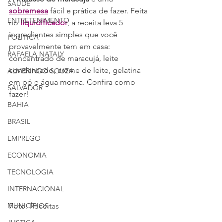
SAÚDE
sobremesa
 fácil e prática de fazer. Feita 
ENTRETENIMENTO
no 
liquidificador
, a receita leva 5 
ingredientes simples que você 
POLÍTICA
provavelmente tem em casa: 
RAFAELA NATALY
concentrado de maracujá, leite 
condensado, creme de leite, gelatina 
ALMERINDO SOUZA
em pó e água morna. Confira como 
SALVADOR
fazer!
BAHIA
BRASIL
EMPREGO
ECONOMIA
TECNOLOGIA
INTERNACIONAL
Foto: Receitas
MUNICÍPIOS