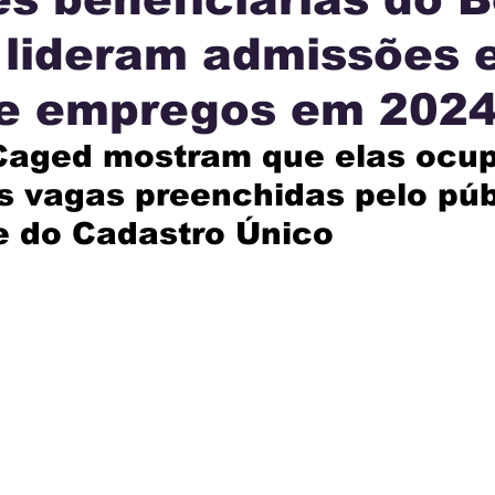
 lideram admissões 
IA
INTERNACIONAL
MUNICÍPIOS
JUSTI
de empregos em 202
AÇÃO
Caged mostram que elas ocup
s vagas preenchidas pelo púb
e do Cadastro Único