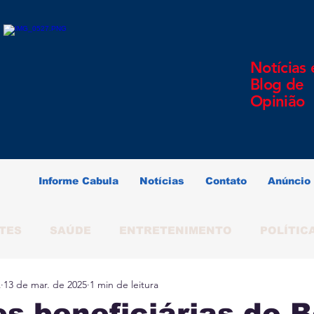
Notícias 
Blog de
Opinião
Informe Cabula
Notícias
Contato
Anúncio
TES
SAÚDE
ENTRETENIMENTO
POLÍTIC
A
13 de mar. de 2025
1 min de leitura
ERINDO SOUZA
SALVADOR
BAHIA
BRAS
s beneficiárias do B