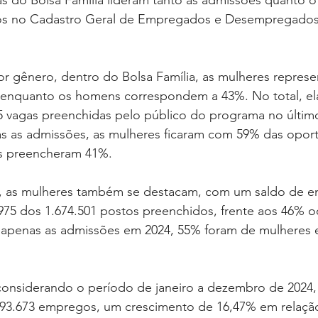
as do Bolsa Família lideram tanto as admissões quanto o
os no Cadastro Geral de Empregados e Desempregados
or gênero, dentro do Bolsa Família, as mulheres repres
 enquanto os homens correspondem a 43%. No total, el
65 vagas preenchidas pelo público do programa no últim
 as admissões, as mulheres ficaram com 59% das oport
s preencheram 41%.
o, as mulheres também se destacam, com um saldo de 
75 dos 1.674.501 postos preenchidos, frente aos 46% 
apenas as admissões em 2024, 55% foram de mulheres 
onsiderando o período de janeiro a dezembro de 2024, f
693.673 empregos, um crescimento de 16,47% em relaçã