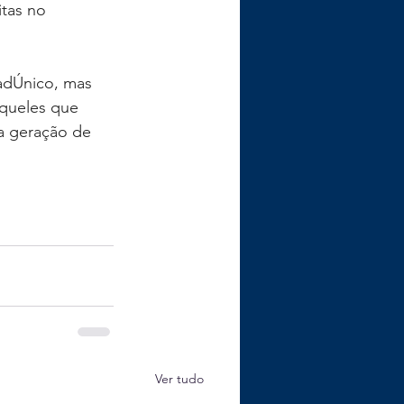
tas no 
adÚnico, mas 
aqueles que 
a geração de 
Ver tudo