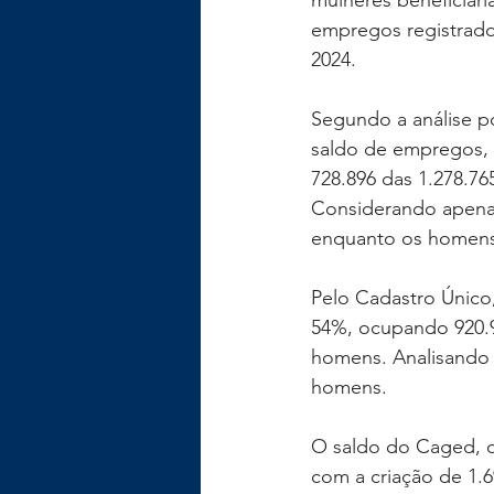
mulheres beneficiári
empregos registrad
2024.
Segundo a análise p
saldo de empregos,
728.896 das 1.278.7
Considerando apenas
enquanto os homen
Pelo Cadastro Únic
54%, ocupando 920.9
homens. Analisando 
homens.
O saldo do Caged, c
com a criação de 1.