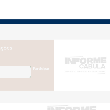
Prefeitura de Salvador
Nut
abre vagas para
com
consultorias gratuitas
rec
voltadas a
des
empreendedores locais
atle
ações
Participar