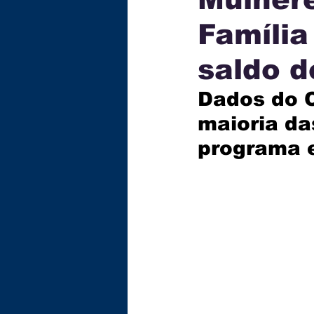
Família
ECONOMIA
TECNOLOG
saldo 
GASTRONOMIA
EDUC
Dados do 
maioria da
programa 