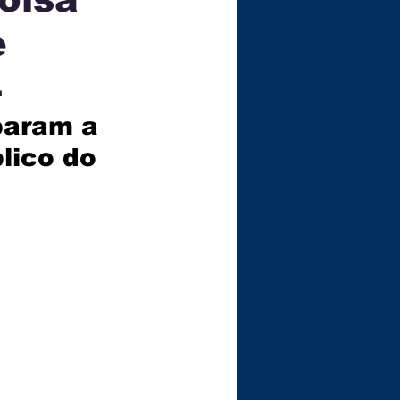
e
ÇA
4
aram a 
lico do 