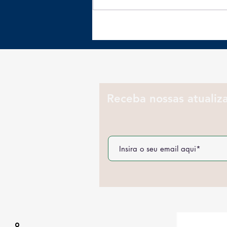
Revolução prateada
desafia empresas a
rever Marketing para
consumidores 50+
Receba nossas atualiz