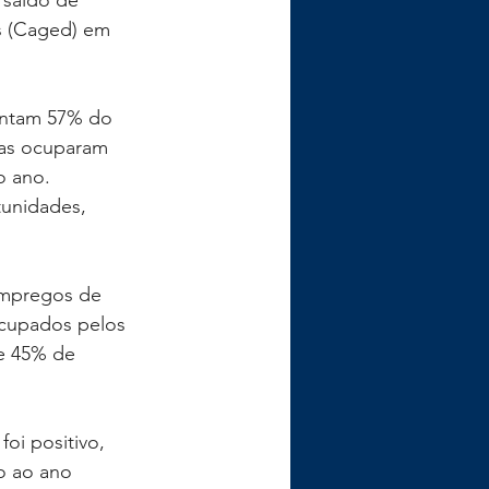
 saldo de 
 (Caged) em 
entam 57% do 
as ocuparam 
o ano. 
unidades, 
empregos de 
ocupados pelos 
e 45% de 
oi positivo, 
o ao ano 