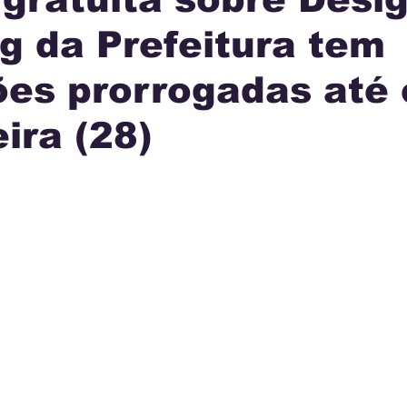
g da Prefeitura tem
IA
INTERNACIONAL
MUNICÍPIOS
JUSTI
ões prorrogadas até 
AÇÃO
eira (28)