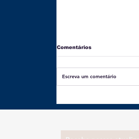
Comentários
Escreva um comentário
Batata-doce: 3 receitas
práticas e ricas em
proteínas para o jantar