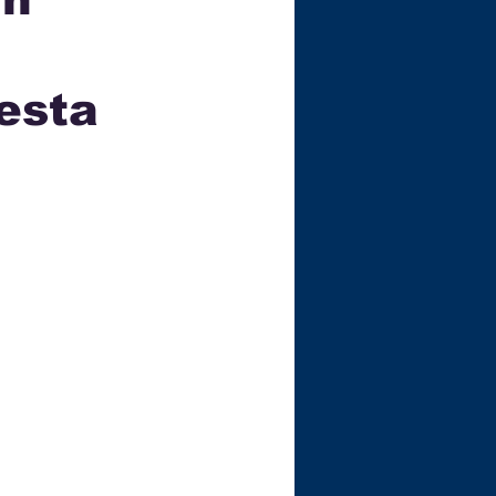
ÇA
esta