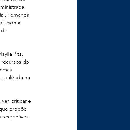
 ministrada 
al, Fernanda 
olucionar 
 de 
ylla Pita, 
e recursos do 
lemas 
ecializada na 
er, criticar e 
, que propõe 
 respectivos 