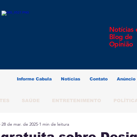
Notícias 
Blog de
Opinião
Informe Cabula
Notícias
Contato
Anúncio
TES
SAÚDE
ENTRETENIMENTO
POLÍTIC
A
28 de mar. de 2025
1 min de leitura
ERINDO SOUZA
SALVADOR
BAHIA
BRAS
 gratuita sobre Desi