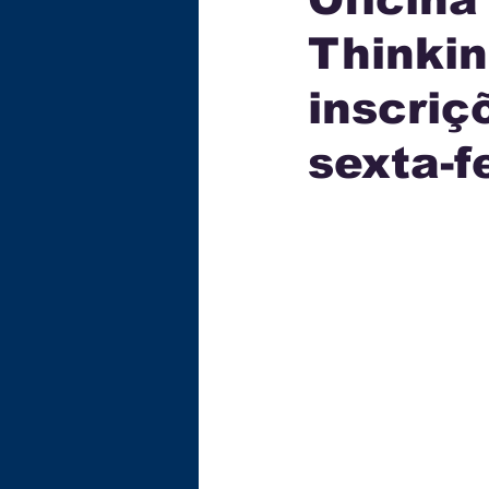
Thinkin
ECONOMIA
TECNOLOG
inscriç
GASTRONOMIA
EDUC
sexta-f