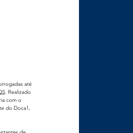
rorrogadas até 
QS
. Realizado 
ria com o 
te do Doca1, 
entantes de 