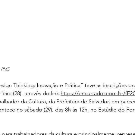
m PMS
esign Thinking: Inovação e Prática” teve as inscrições p
eira (28), através do link 
https://encurtador.com.br/fF2
alhador da Cultura, da Prefeitura de Salvador, em parce
ntece no sábado (29), das 8h às 12h, no Estúdio do For
a para trabalhadores da cultura e principalmente, repres