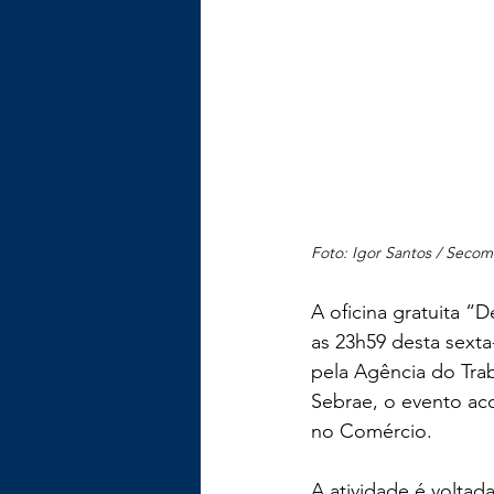
Foto: Igor Santos / Seco
A oficina gratuita “D
as 23h59 desta sexta-f
pela Agência do Trab
Sebrae, o evento aco
no Comércio.
A atividade é voltad