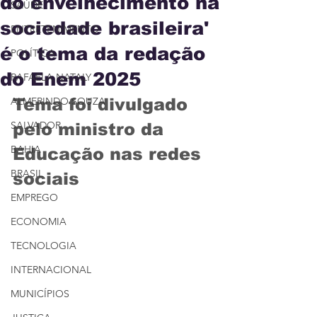
do envelhecimento na
SAÚDE
sociedade brasileira'
ENTRETENIMENTO
é o tema da redação
POLÍTICA
do Enem 2025
RAFAELA NATALY
ALMERINDO SOUZA
Tema foi divulgado 
SALVADOR
pelo ministro da 
BAHIA
Educação nas redes 
BRASIL
sociais
EMPREGO
ECONOMIA
TECNOLOGIA
INTERNACIONAL
MUNICÍPIOS