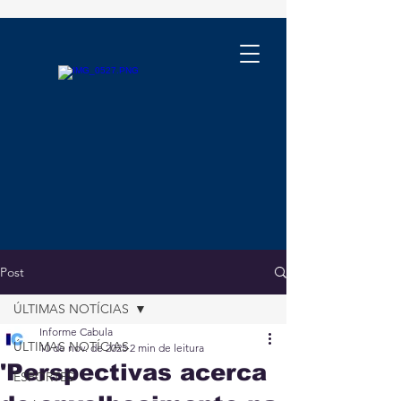
Post
ÚLTIMAS NOTÍCIAS
Informe Cabula
ÚLTIMAS NOTÍCIAS
10 de nov. de 2025
2 min de leitura
'Perspectivas acerca
ESPORTES