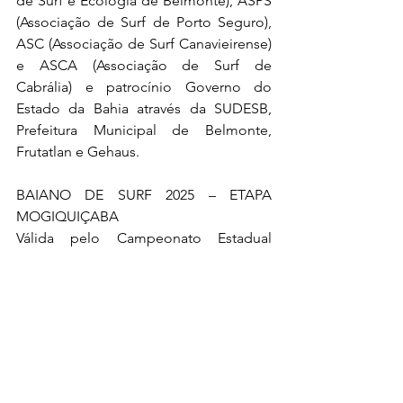
de Surf e Ecologia de Belmonte), ASPS 
(Associação de Surf de Porto Seguro), 
ASC (Associação de Surf Canavieirense) 
e ASCA (Associação de Surf de 
Cabrália) e patrocínio Governo do 
Estado da Bahia através da SUDESB, 
Prefeitura Municipal de Belmonte, 
Frutatlan e Gehaus.
BAIANO DE SURF 2025 – ETAPA 
MOGIQUIÇABA
Válida pelo Campeonato Estadual 
Baiano 2025
De 25 a 27 de julho
Categorias: Sub 10 a Sub 18, Feminino 
e Master
Transmissão ao vivo pelo canal da 
FBSurf no Youtube