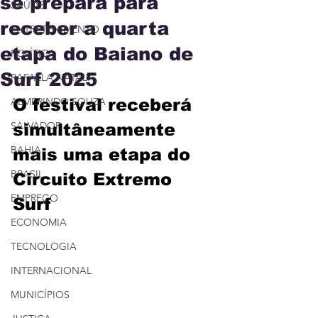
se prepara para
SAÚDE
receber a quarta
ENTRETENIMENTO
etapa do Baiano de
POLÍTICA
Surf 2025
RAFAELA NATALY
ALMERINDO SOUZA
O festival receberá 
SALVADOR
simultâneamente 
BAHIA
mais uma etapa do 
BRASIL
Circuito Extremo 
EMPREGO
Surf
ECONOMIA
TECNOLOGIA
INTERNACIONAL
MUNICÍPIOS