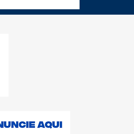
feitura de Salvador
e vagas para
ultorias gratuitas
tadas a
reendedores locais
Informe Cabula
Notícias
Contato
Anúncio