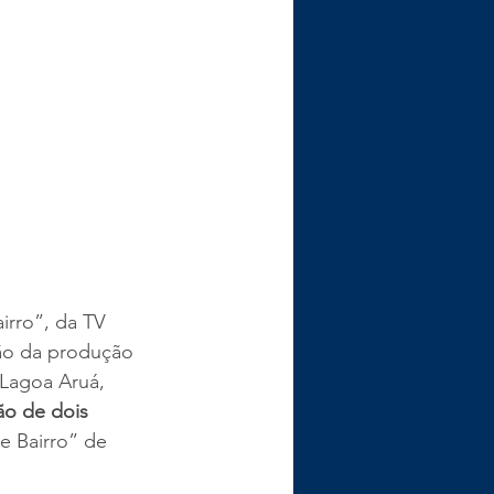
irro”, da TV 
ção da produção 
 Lagoa Aruá, 
ão de dois 
de Bairro” de 