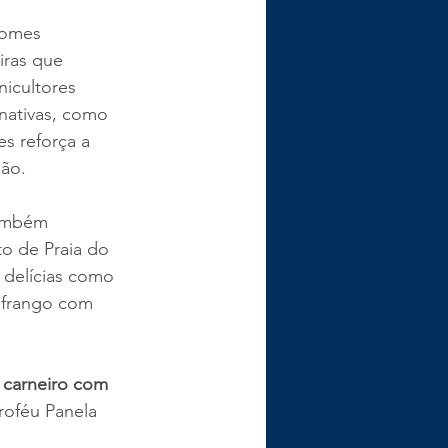
nomes 
iras que 
nicultores 
nativas, como 
s reforça a 
oão.
também 
o de Praia do 
 delícias como 
 frango com 
 carneiro com 
roféu Panela 