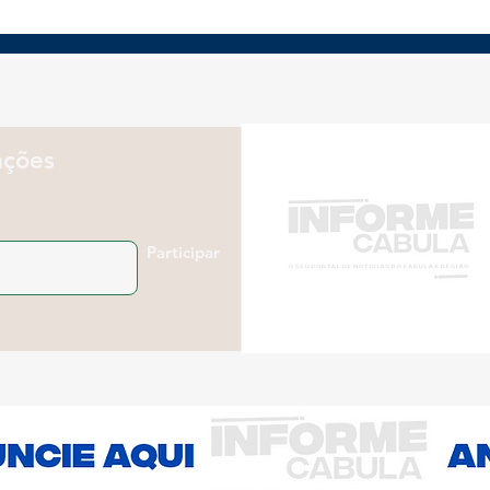
Revolução prateada
Pre
desafia empresas a
abr
rever Marketing para
cons
consumidores 50+
vol
emp
ações
Participar