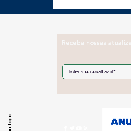
Batata-doce: 3 receitas
práticas e ricas em
proteínas para o jantar
Receba nossas atualiz