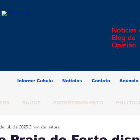
Notícias 
Blog de
Opinião
Informe Cabula
Notícias
Contato
Anúncio
TES
SAÚDE
ENTRETENIMENTO
POLÍTIC
de jul. de 2025
2 min de leitura
ERINDO SOUZA
SALVADOR
BAHIA
BRAS
e Praia do Forte dis