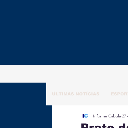
ÚLTIMAS NOTÍCIAS
ESPOR
Informe Cabula
27 
RAFAELA NATALY
ALM
Prato d