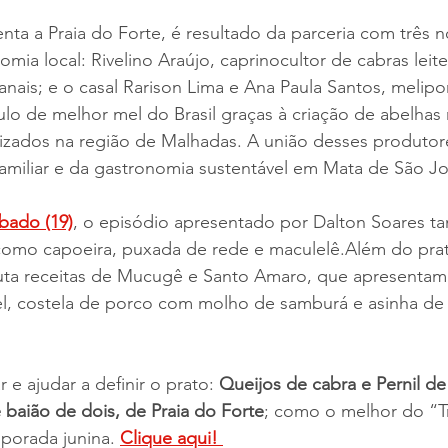
nta a Praia do Forte, é resultado da parceria com três 
mia local: Rivelino Araújo, caprinocultor de cabras leite
anais; e o casal Rarison Lima e Ana Paula Santos, melipo
lo de melhor mel do Brasil graças à criação de abelhas 
izados na região de Malhadas. A união desses produtore
 familiar e da gastronomia sustentável em Mata de São J
bado (19)
, o episódio apresentado por Dalton Soares 
como capoeira, puxada de rede e maculelê.Além do prat
puta receitas de Mucugê e Santo Amaro, que apresentam
el, costela de porco com molho de samburá e asinha de
e ajudar a definir o prato: 
Queijos de cabra e Pernil de
e baião de dois, de Praia do Forte
; como o melhor do “T
porada junina. 
Clique aqui! 