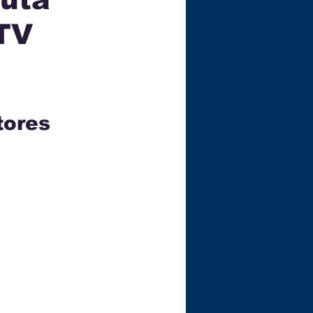
 TV
ÇA
 
tores 