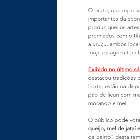
O prato, que represe
importantes da econo
produz queijos artes
premiados com o títu
a uruçu, ambos local
força da agricultura
Exibido no último sá
destacou tradições 
Forte, estão na dis
pão de licuri com m
morango e mel.
O público pode votar 
queijo, mel de jataí 
de Bairro” desta tem