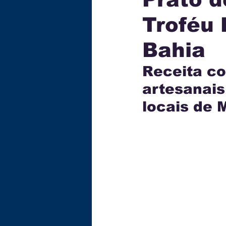
Troféu 
ECONOMIA
TECNOLOG
Bahia
GASTRONOMIA
EDUC
Receita co
artesanais
locais de 