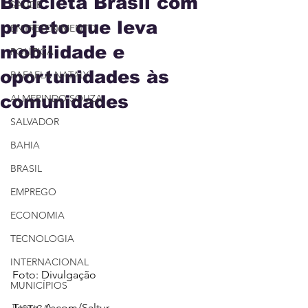
Bicicleta Brasil com
SAÚDE
projeto que leva
ENTRETENIMENTO
mobilidade e
POLÍTICA
oportunidades às
RAFAELA NATALY
comunidades
ALMERINDO SOUZA
SALVADOR
BAHIA
BRASIL
EMPREGO
ECONOMIA
TECNOLOGIA
INTERNACIONAL
Foto: Divulgação
MUNICÍPIOS
Texto: Ascom/Saltur