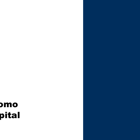
como 
ital 