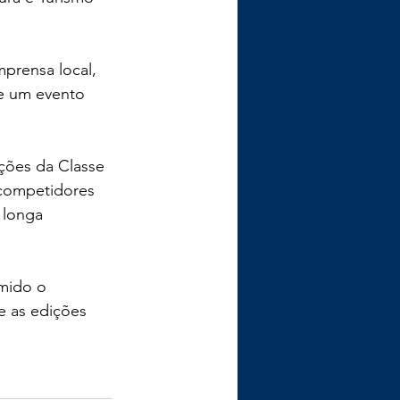
prensa local, 
e um evento 
ções da Classe 
 competidores 
 longa 
mido o 
 as edições 