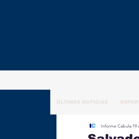
ÚLTIMAS NOTÍCIAS
ESPOR
Informe Cabula
19 
RAFAELA NATALY
ALM
Salvado