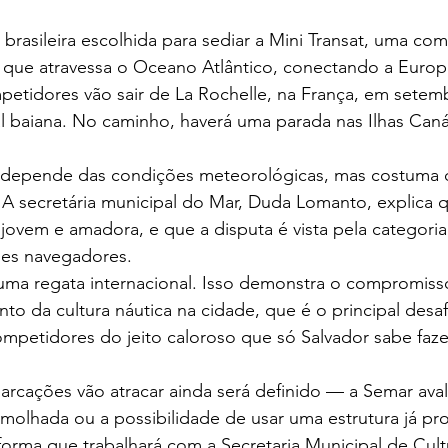
 brasileira escolhida para sediar a Mini Transat, uma co
a que atravessa o Oceano Atlântico, conectando a Europ
mpetidores vão sair de La Rochelle, na França, em setem
l baiana. No caminho, haverá uma parada nas Ilhas Caná
depende das condições meteorológicas, mas costuma d
A secretária municipal do Mar, Duda Lomanto, explica q
jovem e amadora, e que a disputa é vista pela categor
des navegadores.
 uma regata internacional. Isso demonstra o compromisso
o da cultura náutica na cidade, que é o principal desaf
petidores do jeito caloroso que só Salvador sabe fazer
rcações vão atracar ainda será definido — a Semar aval
olhada ou a possibilidade de usar uma estrutura já pr
informa que trabalhará com a Secretaria Municipal de Cult