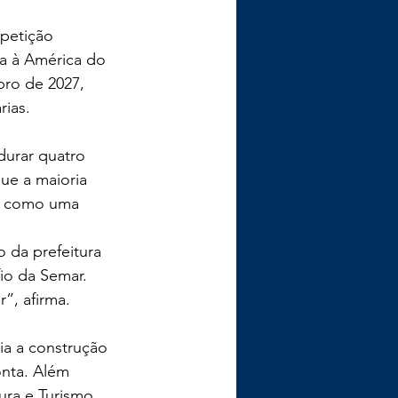
mpetição 
a à América do 
bro de 2027, 
rias.
urar quatro 
ue a maioria 
ia como uma 
 da prefeitura 
io da Semar. 
”, afirma.
ia a construção 
onta. Além 
ura e Turismo 