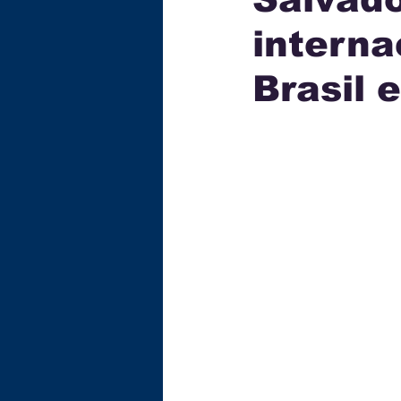
interna
ECONOMIA
TECNOLOG
Brasil 
GASTRONOMIA
EDUC