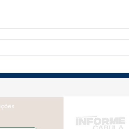
Revolução prateada
Pre
desafia empresas a
abr
rever Marketing para
cons
consumidores 50+
vol
emp
ações