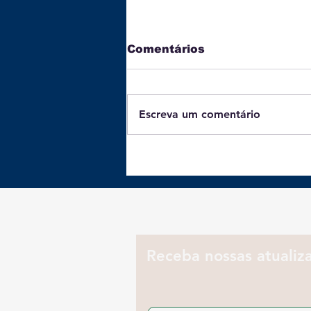
Comentários
Escreva um comentário
Batata-doce: 3 receitas
práticas e ricas em
proteínas para o jantar
Receba nossas atualiz