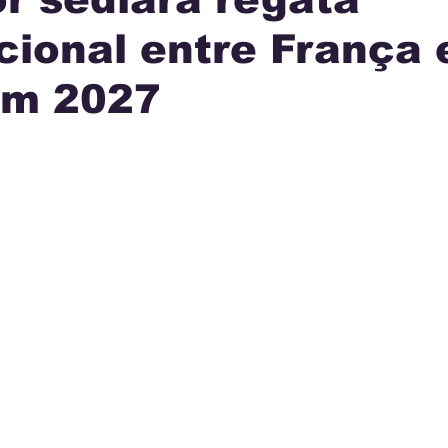
cional entre França 
IA
INTERNACIONAL
MUNICÍPIOS
JUSTI
em 2027
AÇÃO