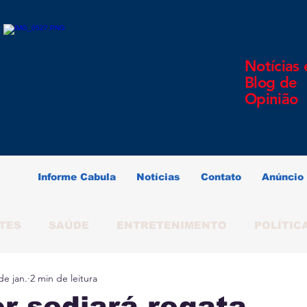
Notícias 
Blog de
Opinião
Informe Cabula
Notícias
Contato
Anúncio
TES
SAÚDE
ENTRETENIMENTO
POLÍTIC
de jan.
2 min de leitura
ERINDO SOUZA
SALVADOR
BAHIA
BRAS
r sediará regata