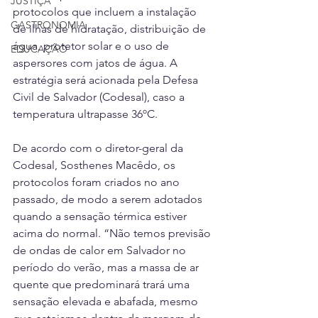
JUSTIÇA
protocolos que incluem a instalação 
GASTRONOMIA
de ilhas de hidratação, distribuição de 
água, protetor solar e o uso de 
EDUCAÇÃO
aspersores com jatos de água. A 
estratégia será acionada pela Defesa 
Civil de Salvador (Codesal), caso a 
temperatura ultrapasse 36ºC.
De acordo com o diretor-geral da 
Codesal, Sosthenes Macêdo, os 
protocolos foram criados no ano 
passado, de modo a serem adotados 
quando a sensação térmica estiver 
acima do normal. “Não temos previsão 
de ondas de calor em Salvador no 
período do verão, mas a massa de ar 
quente que predominará trará uma 
sensação elevada e abafada, mesmo 