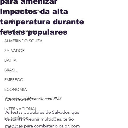
para amenizar
SAÚDE
impactos da alta
ENTRETENIMENTO
temperatura durante
POLÍTICA
festas populares
RAFAELA NATALY
ALMERINDO SOUZA
SALVADOR
BAHIA
BRASIL
EMPREGO
ECONOMIA
Foto: Lucas Moura/Secom PMS
TECNOLOGIA
INTERNACIONAL
As festas populares de Salvador, que 
MUNICÍPIOS
costumam reunir multidões, terão 
medidas para combater o calor, com 