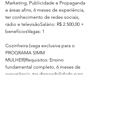
Marketing, Publicidade e Propaganda 
e áreas afins, 6 meses de experiência, 
ter conhecimento de redes sociais, 
rádio e televisãoSalário: R$ 2.500,00 + 
benefíciosVagas: 1
Cozinheira (vaga exclusiva para o 
PROGRAMA SIMM 
MULHER)Requisitos: Ensino 
fundamental completo, 6 meses de 
experiência, ter disponibilidade para 
trabalhar à noite. Vaga zoneada para 
moradores da região da Suburbana, 
Cidade Baixa e CalçadaSalário: a 
combinar + benefíciosVagas: 1
Por: 
Bahia.Ba