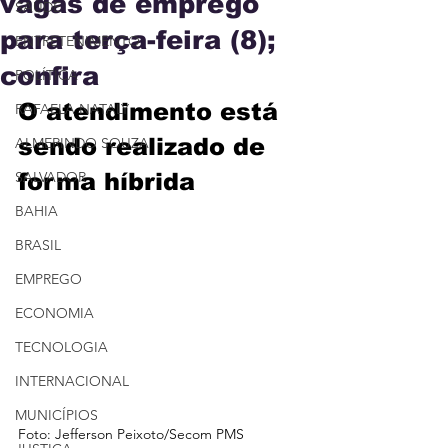
vagas de emprego
SAÚDE
para terça-feira (8);
ENTRETENIMENTO
confira
POLÍTICA
O atendimento está 
RAFAELA NATALY
sendo realizado de 
ALMERINDO SOUZA
SALVADOR
forma híbrida
BAHIA
BRASIL
EMPREGO
ECONOMIA
TECNOLOGIA
INTERNACIONAL
MUNICÍPIOS
Foto: Jefferson Peixoto/Secom PMS