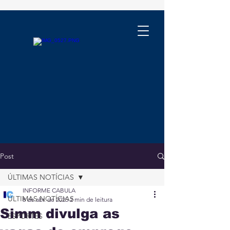
Post
ÚLTIMAS NOTÍCIAS
INFORME CABULA
ÚLTIMAS NOTÍCIAS
8 de abr. de 2025
2 min de leitura
Simm divulga as
ESPORTES