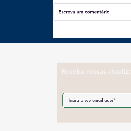
Escreva um comentário
Batata-doce: 3 receitas
práticas e ricas em
proteínas para o jantar
Receba nossas atualiz