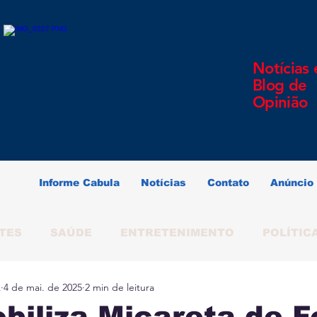
Notícias 
Blog de
Opinião
Informe Cabula
Notícias
Contato
Anúncio
TES
SAÚDE
ENTRETENIMENTO
POLÍTIC
A
4 de mai. de 2025
2 min de leitura
ERINDO SOUZA
SALVADOR
BAHIA
BRAS
iliza Micareta de F