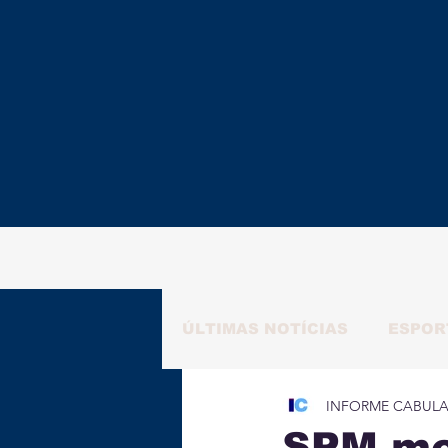
ÚLTIMAS NOTÍCIAS
ESPOR
INFORME CABUL
RAFAELA NATALY
ALM
SPM mob