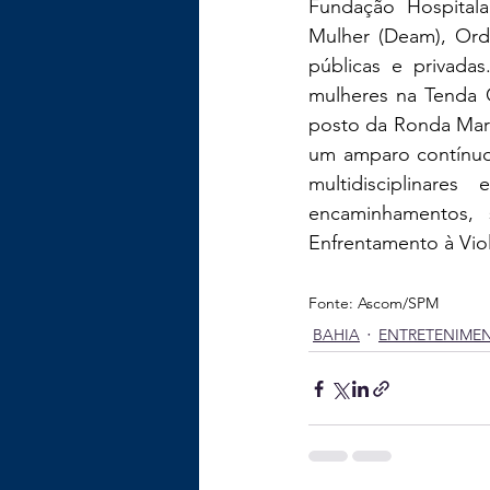
Fundação Hospitala
Mulher (Deam), Ord
públicas e privada
mulheres na Tenda O
posto da Ronda Mari
um amparo contínuo 
multidisciplinare
encaminhamentos,
Enfrentamento à Viol
Fonte: Ascom/SPM
BAHIA
ENTRETENIME