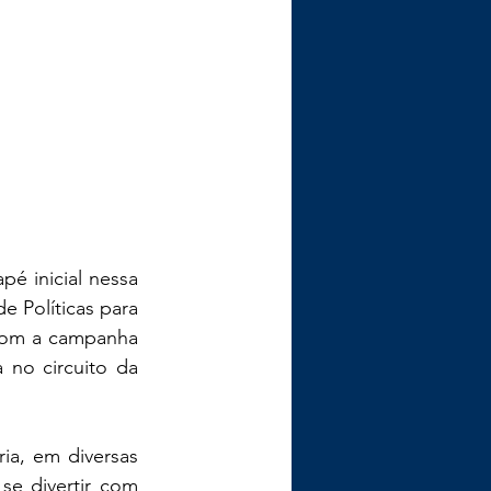
é inicial nessa 
e Políticas para 
com a campanha 
no circuito da 
a, em diversas 
e divertir com 