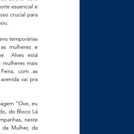
rte essencial e 
so crucial para 
mou.
ens temporárias 
 as mulheres e 
e  Alves está 
s mulheres mais 
Feira, com as 
venida vai pra 
sagem “Oxe, eu 
do, do Bloco Lá 
panhas, neste 
 da Mulher, da 