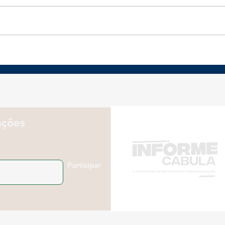
Revolução prateada
Pre
desafia empresas a
abr
rever Marketing para
cons
consumidores 50+
vol
emp
ações
Participar