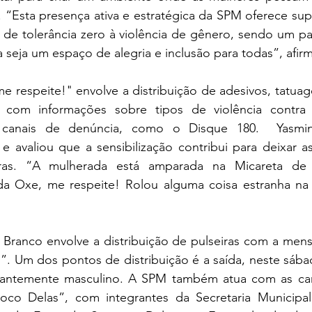
. “Esta presença ativa e estratégica da SPM oferece supo
de tolerância zero à violência de gênero, sendo um pas
a seja um espaço de alegria e inclusão para todas”, afir
 respeite!" envolve a distribuição de adesivos, tatuag
io com informações sobre tipos de violência contra
 canais de denúncia, como o Disque 180.  Yasmin
 e avaliou que a sensibilização contribui para deixar a
ras. “A mulherada está amparada na Micareta de 
 Oxe, me respeite! Rolou alguma coisa estranha na a
Branco envolve a distribuição de pulseiras com a men
”. Um dos pontos de distribuição é a saída, neste sába
antemente masculino. A SPM também atua com as cam
oco Delas”, com integrantes da Secretaria Municipal