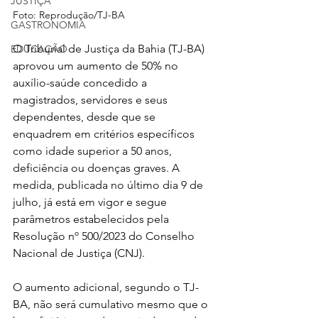
JUSTIÇA
Foto: Reprodução/TJ-BA
GASTRONOMIA
O Tribunal de Justiça da Bahia (TJ-BA) 
EDUCAÇÃO
aprovou um aumento de 50% no 
auxílio-saúde concedido a 
magistrados, servidores e seus 
dependentes, desde que se 
enquadrem em critérios específicos 
como idade superior a 50 anos, 
deficiência ou doenças graves. A 
medida, publicada no último dia 9 de 
julho, já está em vigor e segue 
parâmetros estabelecidos pela 
Resolução nº 500/2023 do Conselho 
Nacional de Justiça (CNJ).
O aumento adicional, segundo o TJ-
BA, não será cumulativo mesmo que o 