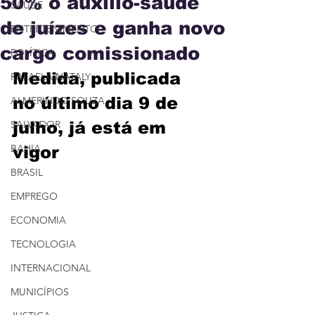
50% o auxílio-saúde
SAÚDE
de juízes e ganha novo
ENTRETENIMENTO
cargo comissionado
POLÍTICA
Medida, publicada 
RAFAELA NATALY
no último dia 9 de 
ALMERINDO SOUZA
SALVADOR
julho, já está em 
BAHIA
vigor
BRASIL
EMPREGO
ECONOMIA
TECNOLOGIA
INTERNACIONAL
MUNICÍPIOS