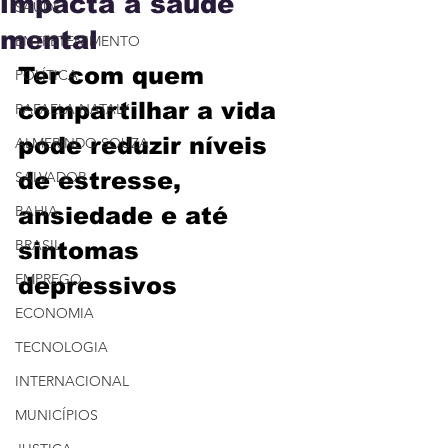
impacta a saúde
SAÚDE
mental
ENTRETENIMENTO
Ter com quem 
POLÍTICA
compartilhar a vida 
RAFAELA NATALY
pode reduzir níveis 
ALMERINDO SOUZA
de estresse, 
SALVADOR
BAHIA
ansiedade e até 
BRASIL
sintomas 
EMPREGO
depressivos
ECONOMIA
TECNOLOGIA
INTERNACIONAL
MUNICÍPIOS