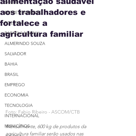
alimentação saudável
SAÚDE
aos trabalhadores e
ENTRETENIMENTO
fortalece a
POLÍTICA
agricultura familiar
RAFAELA NATALY
ALMERINDO SOUZA
SALVADOR
BAHIA
BRASIL
EMPREGO
ECONOMIA
TECNOLOGIA
Foto: Fabio Ribeiro - ASCOM/CTB
INTERNACIONAL
MUNICÍPIOS
Mensalmente, 600 kg de produtos da 
agricultura familiar serão usados nas 