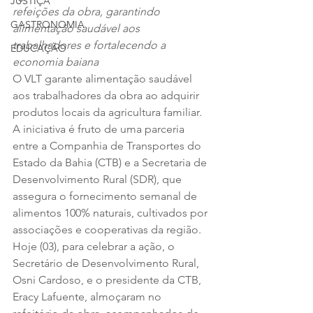
JUSTIÇA
refeições da obra, garantindo 
GASTRONOMIA
alimentação saudável aos 
trabalhadores e fortalecendo a 
EDUCAÇÃO
economia baiana
O VLT garante alimentação saudável 
aos trabalhadores da obra ao adquirir 
produtos locais da agricultura familiar. 
A iniciativa é fruto de uma parceria 
entre a Companhia de Transportes do 
Estado da Bahia (CTB) e a Secretaria de 
Desenvolvimento Rural (SDR), que 
assegura o fornecimento semanal de 
alimentos 100% naturais, cultivados por 
associações e cooperativas da região. 
Hoje (03), para celebrar a ação, o 
Secretário de Desenvolvimento Rural, 
Osni Cardoso, e o presidente da CTB, 
Eracy Lafuente, almoçaram no 