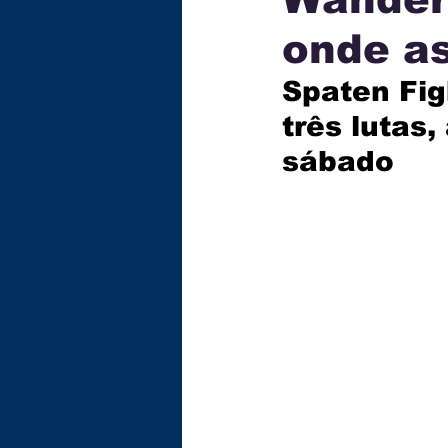
onde as
ECONOMIA
TECNOLOG
Spaten Fig
três lutas,
GASTRONOMIA
EDUC
sábado