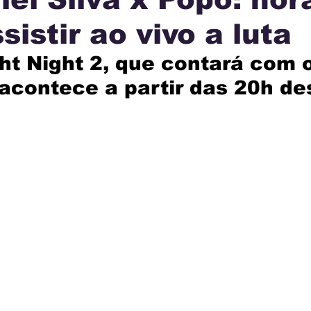
sistir ao vivo a luta
IA
INTERNACIONAL
MUNICÍPIOS
JUSTI
ht Night 2, que contará com o
 acontece a partir das 20h de
AÇÃO