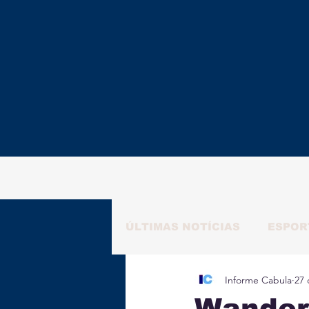
ÚLTIMAS NOTÍCIAS
ESPOR
Informe Cabula
27 
RAFAELA NATALY
ALM
Wanderl