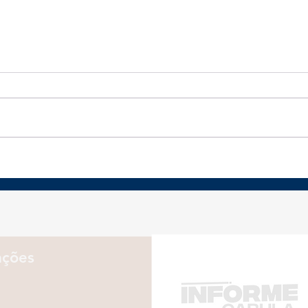
Nutrição esportiva:
Coc
como o ovo ajuda na
per
recuperação e no
cic
desempenho dos
Mun
atletas
ações