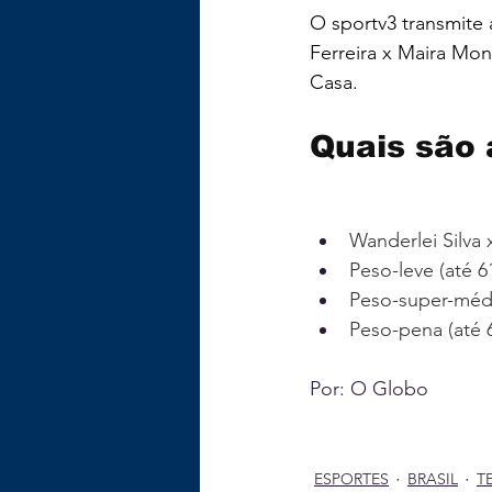
O sportv3 transmite 
Ferreira x Maira Mon
Casa.
Quais são 
Wanderlei Silva 
Peso-leve (até 6
Peso-super-médi
Peso-pena (até 
Por: O Globo
ESPORTES
BRASIL
T