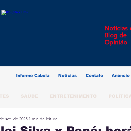
Notícias 
Blog de
Opinião
Informe Cabula
Notícias
Contato
Anúncio
TES
SAÚDE
ENTRETENIMENTO
POLÍTIC
de set. de 2025
1 min de leitura
ERINDO SOUZA
SALVADOR
BAHIA
BRAS
ei Silva x Popó: hor