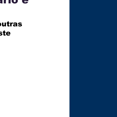
ÇA
utras 
ste 