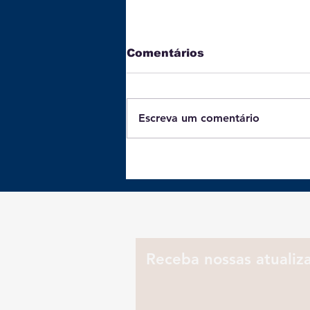
Comentários
Escreva um comentário
Revolução prateada
desafia empresas a
rever Marketing para
consumidores 50+
Receba nossas atualiz