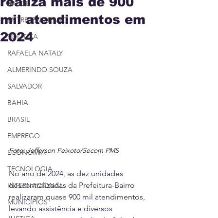
realiza mais de 900
SAÚDE
mil atendimentos em
ENTRETENIMENTO
2024
POLÍTICA
RAFAELA NATALY
ALMERINDO SOUZA
SALVADOR
BAHIA
BRASIL
EMPREGO
Foto: Jefferson Peixoto/Secom PMS
ECONOMIA
TECNOLOGIA
No ano de 2024, as dez unidades 
descentralizadas da Prefeitura-Bairro 
INTERNACIONAL
realizaram quase 900 mil atendimentos, 
MUNICÍPIOS
levando assistência e diversos 