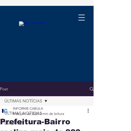
Post
ÚLTIMAS NOTÍCIAS
INFORME CABULA
ÚLTIMAS NOTÍCIAS
8 de jan. de 2025
2 min de leitura
Prefeitura-Bairro
ESPORTES