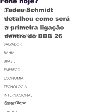
Fone hoje?
SAÚDE
Tadeu Schmidt 
ENTRETENIMENTO
detalhou como será 
POLÍTICA
a primeira ligação 
RAFAELA NATALY
dentro do BBB 26
ALMERINDO SOUZA
SALVADOR
BAHIA
BRASIL
EMPREGO
ECONOMIA
TECNOLOGIA
INTERNACIONAL
Foto: Globo
MUNICÍPIOS