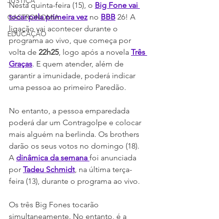
JUSTIÇA
Nesta quinta-feira (15), o 
Big Fone vai 
tocar pela primeira vez
 no 
BBB
 26! A 
GASTRONOMIA
ligação vai acontecer durante o 
EDUCAÇÃO
programa ao vivo, que começa por 
volta de 
22h25
, logo após a novela 
Três 
Graças
. E quem atender, além de 
garantir a imunidade, poderá indicar 
uma pessoa ao primeiro Paredão.
No entanto, a pessoa emparedada 
poderá dar um Contragolpe e colocar 
mais alguém na berlinda. Os brothers 
darão os seus votos no domingo (18). 
A 
dinâmica da semana 
foi anunciada 
por 
Tadeu Schmidt
, na última terça-
feira (13), durante o programa ao vivo.
Os três Big Fones tocarão 
simultaneamente. No entanto, é a 