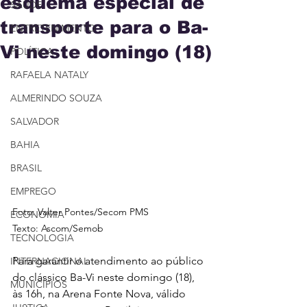
esquema especial de
SAÚDE
transporte para o Ba-
ENTRETENIMENTO
Vi neste domingo (18)
POLÍTICA
RAFAELA NATALY
ALMERINDO SOUZA
SALVADOR
BAHIA
BRASIL
EMPREGO
Foto: Valter Pontes/Secom PMS
ECONOMIA
Texto: Ascom/Semob
TECNOLOGIA
Para garantir o atendimento ao público 
INTERNACIONAL
do clássico Ba-Vi neste domingo (18), 
MUNICÍPIOS
às 16h, na Arena Fonte Nova, válido 