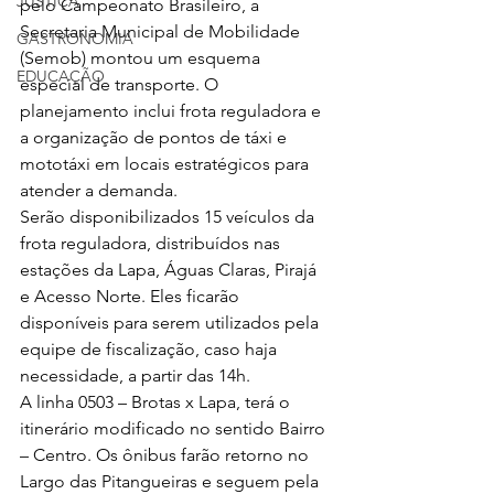
JUSTIÇA
pelo Campeonato Brasileiro, a 
Secretaria Municipal de Mobilidade 
GASTRONOMIA
(Semob) montou um esquema 
EDUCAÇÃO
especial de transporte. O 
planejamento inclui frota reguladora e 
a organização de pontos de táxi e 
mototáxi em locais estratégicos para 
atender a demanda.
Serão disponibilizados 15 veículos da 
frota reguladora, distribuídos nas 
estações da Lapa, Águas Claras, Pirajá 
e Acesso Norte. Eles ficarão 
disponíveis para serem utilizados pela 
equipe de fiscalização, caso haja 
necessidade, a partir das 14h.
A linha 0503 – Brotas x Lapa, terá o 
itinerário modificado no sentido Bairro 
– Centro. Os ônibus farão retorno no 
Largo das Pitangueiras e seguem pela 