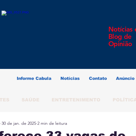
Notícias 
Blog de
Opinião
Informe Cabula
Notícias
Contato
Anúncio
TES
SAÚDE
ENTRETENIMENTO
POLÍTIC
A
30 de jan. de 2025
2 min de leitura
ERINDO SOUZA
SALVADOR
BAHIA
BRAS
ferece 33 vagas de