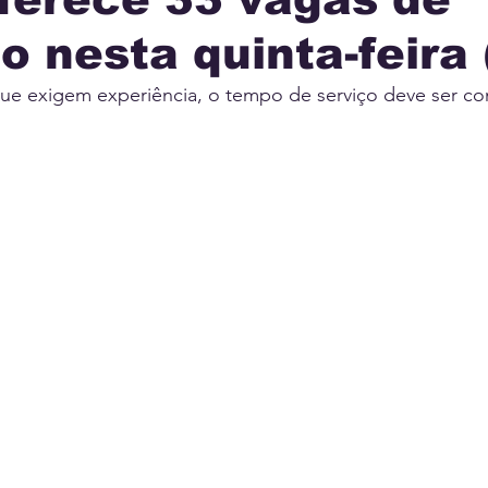
 nesta quinta-feira 
IA
INTERNACIONAL
MUNICÍPIOS
JUSTI
ue exigem experiência, o tempo de serviço deve ser 
AÇÃO