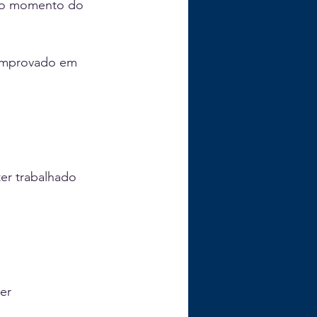
 no momento do 
comprovado em 
er trabalhado 
er 