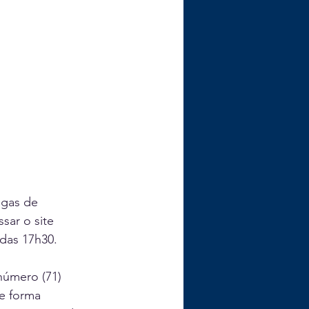
agas de 
sar o site 
 das 17h30.
número (71) 
e forma 