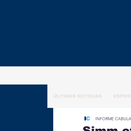
ÚLTIMAS NOTÍCIAS
ESPOR
INFORME CABUL
RAFAELA NATALY
ALM
Simm o