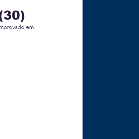
(30)
ÇA
comprovado em 