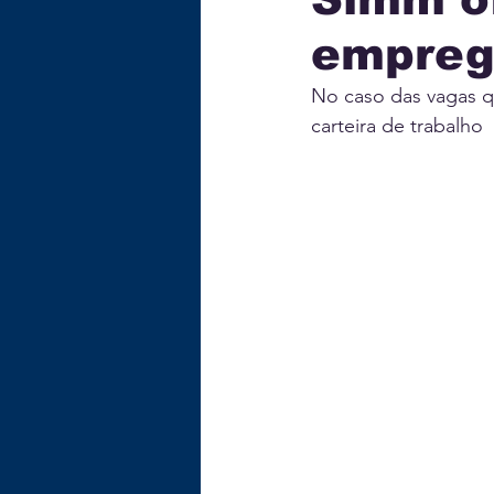
emprego
ECONOMIA
TECNOLOG
No caso das vagas q
carteira de trabalho
GASTRONOMIA
EDUC