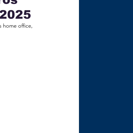
 2025
ÇA
 home office, 