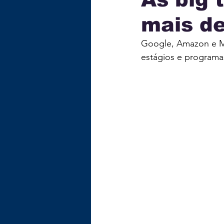
mais d
ECONOMIA
TECNOLOG
Google, Amazon e Mi
estágios e programa
GASTRONOMIA
EDUC