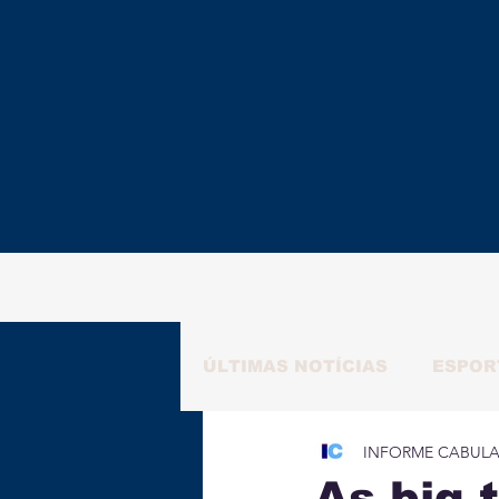
ÚLTIMAS NOTÍCIAS
ESPOR
INFORME CABUL
RAFAELA NATALY
ALM
As big 