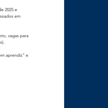
de 2025 e 
essados em 
to, vagas para 
s).
em aprendiz” e 