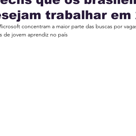
esejam trabalhar em
IA
INTERNACIONAL
MUNICÍPIOS
JUSTI
crosoft concentram a maior parte das buscas por vagas
s de jovem aprendiz no país
AÇÃO