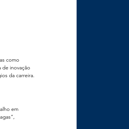
stas como 
a de inovação 
os da carreira.
balho em 
agas”, 