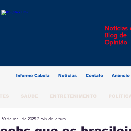
Notícias 
Blog de
Opinião
Informe Cabula
Notícias
Contato
Anúncio
TES
SAÚDE
ENTRETENIMENTO
POLÍTIC
A
30 de mai. de 2025
2 min de leitura
ERINDO SOUZA
SALVADOR
BAHIA
BRAS
techs que os brasilei