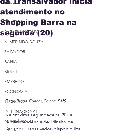
da Transalvador inicia
SAÚDE
atendimento no
ENTRETENIMENTO
Shopping Barra na
POLÍTICA
segunda (20)
RAFAELA NATALY
ALMERINDO SOUZA
SALVADOR
BAHIA
BRASIL
EMPREGO
ECONOMIA
Foto: Bruno Concha/Secom PMS
TECNOLOGIA
INTERNACIONAL
Na próxima segunda-feira (20), a 
MUNICÍPIOS
Superintendência de Trânsito de 
Salvador (Transalvador) disponibiliza 