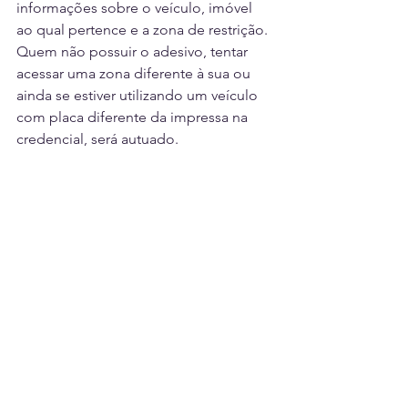
informações sobre o veículo, imóvel 
ao qual pertence e a zona de restrição. 
Quem não possuir o adesivo, tentar 
acessar uma zona diferente à sua ou 
ainda se estiver utilizando um veículo 
com placa diferente da impressa na 
credencial, será autuado.
Texto: Ascom/Transalvador
SALVADOR
ENTRETENIMENTO
Ver tudo
Posts recentes